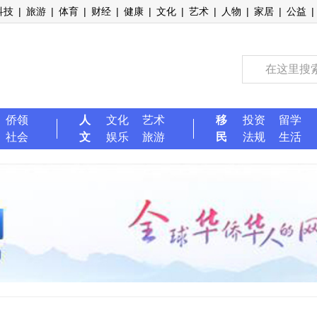
科技
|
旅游
|
体育
|
财经
|
健康
|
文化
|
艺术
|
人物
|
家居
|
公益
|
侨领
人
文化
艺术
移
投资
留学
社会
文
娱乐
旅游
民
法规
生活