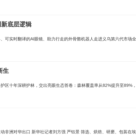
创新底层逻辑
具、可实时翻译的AI眼镜、助力行走的外骨骼机器人走进义乌第六代市场
新生
护区十年深耕护林，交出亮眼生态答卷：森林覆盖率从82%提升至89%
拉动非洲对华出口 新华社记者刘方强 严钰景 筛选、烘焙、研磨、包装在埃