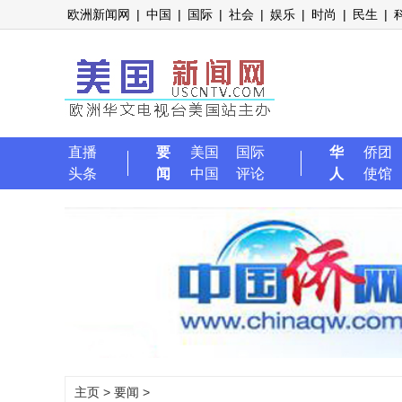
欧洲新闻网
|
中国
|
国际
|
社会
|
娱乐
|
时尚
|
民生
|
直播
要
美国
国际
华
侨团
头条
闻
中国
评论
人
使馆
主页
>
要闻
>