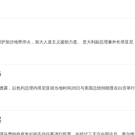
维护加沙地带停火，加大人道主义援助力度。 意大利副总理兼外长塔亚尼
略
员透露，以色列总理内塔尼亚胡当地时间28日与美国总统特朗普在白宫举行
案
总理马楚特政府发起的不信任案进行投票。在经过三天议会辩论后，塞尔维