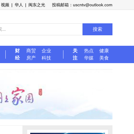
视频
|
华人
|
闽东之光
投稿邮箱：uscntv@outlook.com
搜索
财
商贸
企业
关
热点
健康
经
房产
科技
注
华媒
美食