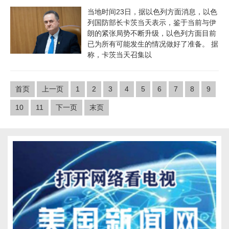
当地时间23日，据以色列方面消息，以色
列国防部长卡茨当天表示，鉴于当前与伊
朗的紧张局势不断升级，以色列方面目前
已为所有可能发生的情况做好了准备。 据
称，卡茨当天召集以
首页
上一页
1
2
3
4
5
6
7
8
9
10
11
下一页
末页