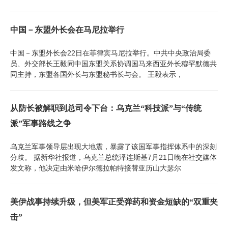
中国－东盟外长会在马尼拉举行
中国－东盟外长会22日在菲律宾马尼拉举行。中共中央政治局委
员、外交部长王毅同中国东盟关系协调国马来西亚外长穆罕默德共
同主持，东盟各国外长与东盟秘书长与会。 王毅表示，
从防长被解职到总司令下台：乌克兰“科技派”与“传统
派”军事路线之争
乌克兰军事领导层出现大地震，暴露了该国军事指挥体系中的深刻
分歧。 据新华社报道，乌克兰总统泽连斯基7月21日晚在社交媒体
发文称，他决定由米哈伊尔德拉帕特接替亚历山大瑟尔
美伊战事持续升级，但美军正受弹药和资金短缺的“双重夹
击”