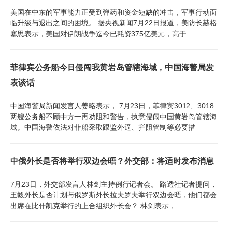
美国在中东的军事能力正受到弹药和资金短缺的冲击，军事行动面
临升级与退出之间的困境。 据央视新闻7月22日报道，美防长赫格
塞思表示，美国对伊朗战争迄今已耗资375亿美元，高于
菲律宾公务船今日侵闯我黄岩岛管辖海域，中国海警局发
表谈话
中国海警局新闻发言人姜略表示， 7月23日，菲律宾3012、3018
两艘公务船不顾中方一再劝阻和警告，执意侵闯中国黄岩岛管辖海
域。中国海警依法对菲船采取跟监外逼、拦阻管制等必要措
中俄外长是否将举行双边会晤？外交部：将适时发布消息
7月23日，外交部发言人林剑主持例行记者会。 路透社记者提问，
王毅外长是否计划与俄罗斯外长拉夫罗夫举行双边会晤，他们都会
出席在比什凯克举行的上合组织外长会？ 林剑表示，