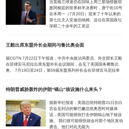
当英格兰球迷仍在回味上周三那场惜败宿
敌阿根廷的世界杯半决赛时，唐宁街10号
在本周一（7月20日）迎来了十年以来的
第七位主人安迪伯纳姆。这位在英国政坛
深耕二十余年的工党议
王毅出席东盟外长会期间与鲁比奥会面
据CGTN 7月22日下午报道，中共中央政治局委员、外交部长王毅
在菲律宾马尼拉出席东盟外长会议期间，会见了美国国务卿鲁比
奥。 7月19日至24日，第59届东盟系列外长会在菲律宾马尼拉举
特朗普威胁轰炸的伊朗“镐山”核设施什么来头？
据新华社报道，美国总统特朗普21日在白
宫会见到访的黎巴嫩总统奥恩时对媒体
说，美国可能很快打击伊朗镐山地下核设
施。 我们很可能很快就会对那个地区发动
袭击。他们对此无能为