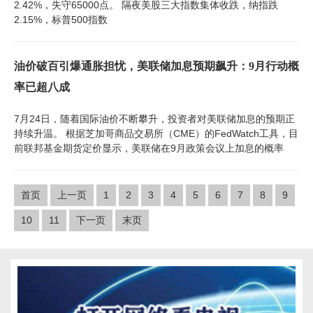
2.42%，失守65000点。 隔夜美股三大指数集体收跌，纳指跌
2.15%，标普500指数
油价破百引爆通胀担忧，美联储加息预期飙升：9月行动概
率已超八成
7月24日，随着国际油价不断攀升，投资者对美联储加息的预期正
持续升温。 根据芝加哥商品交易所（CME）的FedWatch工具，目
前联邦基金期货定价显示，美联储在9月政策会议上加息的概率
首页
上一页
1
2
3
4
5
6
7
8
9
10
11
下一页
末页