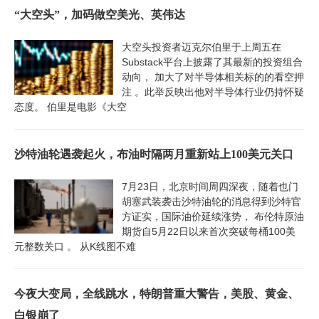
“大空头”，加码做空美光、英伟达
大空头投资者迈克尔伯里于上周五在
Substack平台上披露了其最新的投资组合
动向， 加大了对半导体相关标的的看空押
注 。此举反映出他对半导体行业仍持怀疑
态度。 伯里是电影《大空
沙特油轮遇袭起火，布油时隔两月重新站上100美元关口
7月23日，北京时间周四深夜，随着也门
胡塞武装袭击沙特油轮的消息得到沙特官
方证实，国际油价延续涨势， 布伦特原油
期货自5月22日以来首次突破每桶100美
元整数关口 。 从K线图不难
今夜大变局，全线跳水，特朗普重大警告，美股、黄金、
白银崩了