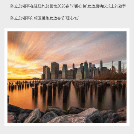
陈立总领事在驻纽约总领馆2026春节“暖心包”发放启动仪式上的致辞
陈立总领事向领区侨胞发放春节“暖心包”