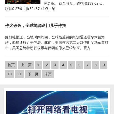
著走高。 截至收盘，道指涨139.02点，
涨幅0.27%，报52487.41点；纳
停火破裂，全球能源命门几乎停摆
彭博社报道，当地时间周四，全球最重要的能源通道霍尔木兹海
峡，船舶通行近乎停滞。此前，美国连续第二天对伊朗发动军事打
击，美国总统特朗普表示与伊朗的停火已经结束。双方
首页
上一页
1
2
3
4
5
6
7
8
9
10
11
下一页
末页