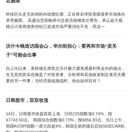
近极限
科技巨头史无前例的AI借债狂潮，正在将全球投资级债券市场推向
承受极限。 高盛信贷策略师与交易员相继发出警告，承认超大规
模云计算商债券供给已造成市场严重消化不良，而这一
沃什今晚造访国会山，华尔街担心：要再和市场“卖关
子”可能会出事
自上任以来，美联储主席凯文沃什极力避免透露利率走向的做法，
在无意间其实也掩盖了对投资者、分析师和其他政策制定者至关重
要的另一件事：当经济面临挑战时，他会如何应对？
日韩股市，双双收涨
14日，日韩股市收盘双双上涨。日经225指数涨0.74%，报
67743.50点。 韩国综合指数涨0.73%，报6856.83点。当日上午，
韩国KOSPI指数一度大跌超4%，韩国交易所随后启动SIDECAR机