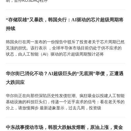
制，暂停KOSDAQ程序
“存储双雄”又暴跌，韩国央行：AI驱动的芯片超级周期将
持续
韩国央行在周一发布的一份报告中驳斥了投资者关于芯片周期已然
见顶的担忧。该行表示 ，全球半导体市场目前仍处于供不应求的
状态，由人工智能（AI）驱动的芯片超级周期预计还将
华尔街已消化不动？AI超级巨头的“无底洞”举债，正遭遇
大跌回应
华尔街正在向那些深陷历史性发债狂潮、疯狂吸金以投建人工智能
基础设施的科技巨头们，传递一个近乎哀求的信号：看在老天爷的
分上，请放慢脚步 最新迹象显示，过去几周，投资级
中东战事搅动市场，韩股大跌触发熔断，原油上涨，黄金