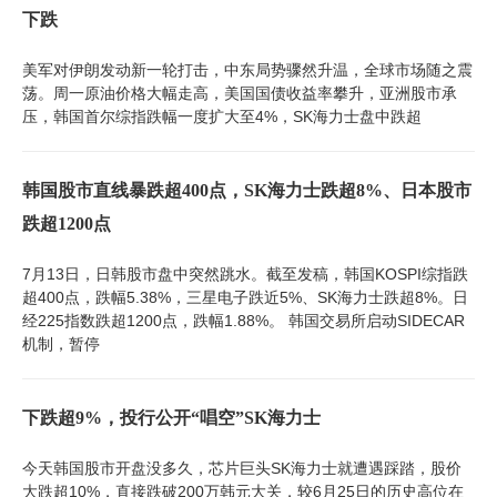
下跌
美军对伊朗发动新一轮打击，中东局势骤然升温，全球市场随之震
荡。周一原油价格大幅走高，美国国债收益率攀升，亚洲股市承
压，韩国首尔综指跌幅一度扩大至4%，SK海力士盘中跌超
韩国股市直线暴跌超400点，SK海力士跌超8%、日本股市
跌超1200点
7月13日，日韩股市盘中突然跳水。截至发稿，韩国KOSPI综指跌
超400点，跌幅5.38%，三星电子跌近5%、SK海力士跌超8%。日
经225指数跌超1200点，跌幅1.88%。 韩国交易所启动SIDECAR
机制，暂停
下跌超9%，投行公开“唱空”SK海力士
今天韩国股市开盘没多久，芯片巨头SK海力士就遭遇踩踏，股价
大跌超10%，直接跌破200万韩元大关，较6月25日的历史高位在