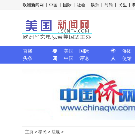
欧洲新闻网
|
中国
|
国际
|
社会
|
娱乐
|
时尚
|
民生
|
直播
要
美国
国际
华
侨团
头条
闻
中国
评论
人
使馆
主页
>
移民
>
法规
>