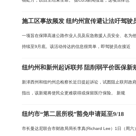
物处方，以自主结束生命。 据CBS新闻报道，这项法律也
施工区事故频发 纽约州宣传避让法吁驾驶
一项旨在保障高速公路作业人员及应急救援人员安全、名为他们信任
持续至9月底。该活动传达的信息很简单，即驾驶员在接近
纽约州和新州起诉联邦 阻削弱平价医保新
新泽西州和纽约州总检察长近日提起诉讼，试图阻止联邦政府实施一项
指出，该新规将使民众更难获得或保留医疗保险。 新规
纽约市“第二居所税”豁免申请延至9/18
市长曼达尼联合市财政局局长李真(Richard Lee）1日