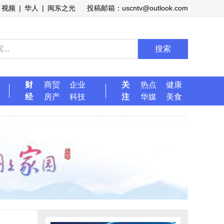
视频
|
华人
|
闽东之光
投稿邮箱：uscntv@outlook.com
搜索
财
商贸
企业
关
热点
健康
经
房产
科技
注
华媒
美食