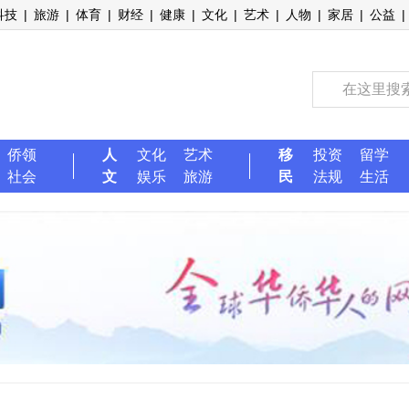
科技
|
旅游
|
体育
|
财经
|
健康
|
文化
|
艺术
|
人物
|
家居
|
公益
|
侨领
人
文化
艺术
移
投资
留学
社会
文
娱乐
旅游
民
法规
生活