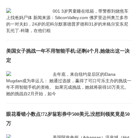
001 3岁男童睡在纸箱，带警察到烧焦车
上找爸妈尸体 新闻来源：SiliconValley.com 佛罗里达州奥兰多市
的一对夫妇，24岁的尼科尔默塞德普罗德和31岁的米格尔安东尼
瓦伦丁-科隆，在他们租
美国女子挑战一年不用智能手机:还剩4个月,她做出这一决
定
去年底，来自纽约皇后区的Elana
Mugdan成为幸运儿： 她通过选拔，赢得了可口可乐主办的挑战一
年不用智能手机的资格。 如果完成挑战，她就将获得10万美元。
她的挑战自2月开始，如今
眼花看错小数点!72岁翁彩券中500美元,没想到领奖竟是50
万
美国阿肯色州（Arkansas）温泉城（Hot