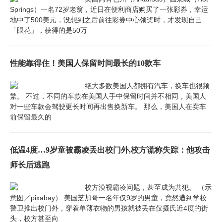
Springs）一名72岁老翁，近日在便利商店购买了一张彩券，幸运
地中了500美元，没想到之后前往彩券中心领奖时，才发现自己
「眼花」，获得的是50万
性能靠得住！美国人保留时间最长的10款车
绝大多数美国人都拥有汽车，换车也很频
繁。 不过，不同的车款在美国人手中保留时间并不相同，美国人
对一些车款会驾驶更长时间再出售换新车。 那么，美国人在卖车
前保留最久的
低温4度…9岁童被霸凌丢出校门外,校方谎称失踪：他攻击
师长后逃跑
校方漠视霸凌问题，甚至成为共犯。 （示
意图／pixabay） 美国芝加哥一名年仅9岁的男童，竟然遭到学校
警卫推出校门外，穿着单薄衣物的男孩就被丢在仅摄氏近4度的街
头，校方甚至向