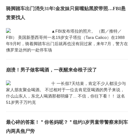
骑脚踏车出门消失31年!金发妹只留嘴贴黑胶带照…FBI悬
赏要找人
▲FBI发布塔拉的照片。 （图／推特／
FBI） 美国新墨西哥州一名19岁女子塔拉（Tara Calico）在1988
年9月时，骑着脚踏车出门后就再也没有回过家，来年7月，警方在
佛罗里达州的一处停车场
崩溃！男子做客喝酒，一夜醒来命根子没了
十 一长假7天结束，肯定不少人都没少与
家人朋友聚会喝酒。 不过相对于一位去肯尼亚喝酒的男子来说，
什么山东人，东北人喝酒那都弱爆了... 不信，你往下看！！ 这名
51岁男子万约克
最心碎的答案！＂你爸妈呢？＂纽约3岁男童带警察来到车
内两具焦尸旁