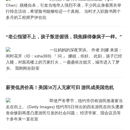
Chen）跳楼自杀，引发当地华人强烈不满，不少民众身着黑衣举
行悼念活动，希望脸书能够给还一个真相。 当时才入职脸书两个
多月的工程师尹伊在抗
“老公指望不上，孩子叛逆倔强，我焦躁得像疯子一样。”
一位妈妈的深夜哭诉。 作者:刘娜 来源：
闲时花开（ID：xsha369) 『 问 』 娜姐，你好。 此刻，孩子已经
入睡，对面高楼上的万家灯火，一盏盏依次熄灭，城市进入了梦
乡。 我刚刚在卧室
薪资低房价高！美国50万人无家可归 游民成美国危机
即使严冬季节，纽约市仍有游民推著家当
走在街上。 (Getty Images) 纽约市5日传出的四名游民在街头遭袭
丧命惨剧再度凸显游民引发的社会问题； 经济学家、国会议员等
十多年来一直在宣