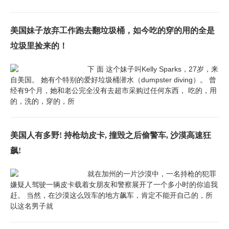
美国妹子放弃工作跑去翻垃圾桶，如今吃的穿的用的全是
垃圾里捡来的！
下 面 这个妹子叫Kelly Sparks，27岁，来
自美国。 她有个特别的爱好垃圾桶潜水（dumpster diving）。 曾
经有9个月，她和老公完全没有去超市采购过任何东西， 吃的，用
的，洗的，穿的，所
美国人有多野! 持枪劫皮卡, 撞毁之后偷警车, 沙漠高速狂
飙!
就在加州的一片沙漠中，一名持枪的犯罪
嫌疑人驾驶一辆皮卡载着女朋友和警察展开了一个多小时的你追我
赶。 当然，在沙漠这么毁车的地方飙车，肯定不能开自己的，所
以这名男子就