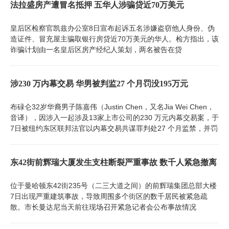
法拉盛房产遭冒名抵押 五华人涉骗贷近70万美元
皇后区检察官凯兹办公室8日宣布起诉五名涉嫌盗窃他人身份、伪
造证件、冒充屋主骗取银行房贷近70万美元的华人。检方指出，该
诈骗计划由一名皇后区房产经纪人策划，两名被告在贷
涉230 万内幕交易 华男被判监27 个月罚没195万元
布碌仑32岁华裔男子陈嘉伟（Justin Chen，又名Jia Wei Chen，
音译），因涉入一起涉及13家上市公司的230 万元内幕交易案，于
7日被纽约东区联邦法官以内幕交易共谋罪判处27 个月监禁，并罚
东42街前辉瑞大厦发生支柱断裂严重事故 数千人紧急撤离
位于曼哈顿东42街235号（二三大道之间）的前辉瑞集团总部大楼
7日出现严重建筑事故，导致周围多个街区的数千居民被紧急疏
散。市长曼达尼当天前往现场召开紧急记者会公布事故情况