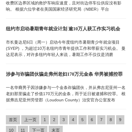
收费区边界区域的救护车响应速度，且对街边停车位供应没有影
响。 根据六位学者在美国国家经济研究局（NBER）平台
纽约市启动暑期青年就业计划 逾10万人获工作实习机会
市长曼达尼6日（周一）启动今年度纽约市暑期青少年就业项目
(SYEP) ，为超过10万名纽约市青年提供工作和带薪实习机会。 曼
达尼表示，对许多纽约年轻人来说，暑期工作不仅仅是消磨
涉参与诈骗团伙骗走弗州老妇170万元金条 华男被捕控罪
一名华裔男子因涉嫌参与一个金条诈骗团伙，并从弗吉尼亚州一名
老妇那里骗走了价值170万元的金条，而于近日被逮捕和控罪。 根
据弗吉尼亚州劳登郡（Loudoun County）治安官办公室发布
首页
上一页
1
2
3
4
5
6
7
8
9
10
11
下一页
末页