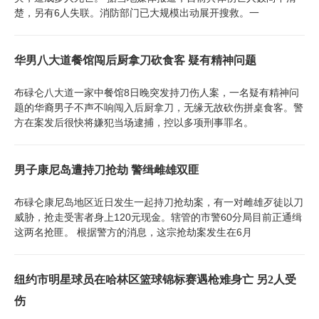
楚，另有6人失联。消防部门已大规模出动展开搜救。一
华男八大道餐馆闯后厨拿刀砍食客 疑有精神问题
布碌仑八大道一家中餐馆8日晚突发持刀伤人案，一名疑有精神问
题的华裔男子不声不响闯入后厨拿刀，无缘无故砍伤拼桌食客。警
方在案发后很快将嫌犯当场逮捕，控以多项刑事罪名。
男子康尼岛遭持刀抢劫 警缉雌雄双匪
布碌仑康尼岛地区近日发生一起持刀抢劫案，有一对雌雄歹徒以刀
威胁，抢走受害者身上120元现金。辖管的市警60分局目前正通缉
这两名抢匪。 根据警方的消息，这宗抢劫案发生在6月
纽约市明星球员在哈林区篮球锦标赛遇枪难身亡 另2人受
伤