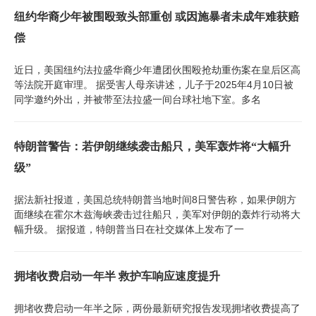
纽约华裔少年被围殴致头部重创 或因施暴者未成年难获赔
偿
近日，美国纽约法拉盛华裔少年遭团伙围殴抢劫重伤案在皇后区高
等法院开庭审理。 据受害人母亲讲述，儿子于2025年4月10日被
同学邀约外出，并被带至法拉盛一间台球社地下室。多名
特朗普警告：若伊朗继续袭击船只，美军轰炸将“大幅升
级”
据法新社报道，美国总统特朗普当地时间8日警告称，如果伊朗方
面继续在霍尔木兹海峡袭击过往船只，美军对伊朗的轰炸行动将大
幅升级。 据报道，特朗普当日在社交媒体上发布了一
拥堵收费启动一年半 救护车响应速度提升
拥堵收费启动一年半之际，两份最新研究报告发现拥堵收费提高了