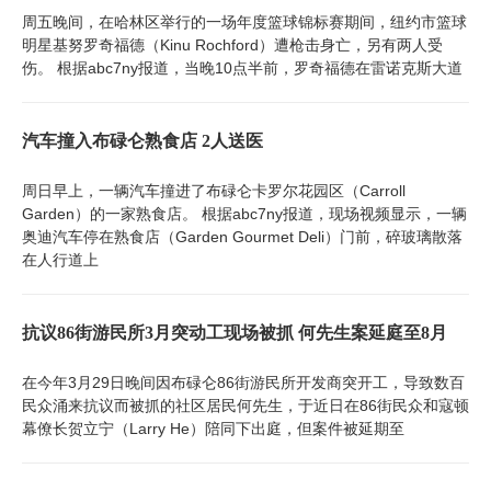
周五晚间，在哈林区举行的一场年度篮球锦标赛期间，纽约市篮球
明星基努罗奇福德（Kinu Rochford）遭枪击身亡，另有两人受
伤。 根据abc7ny报道，当晚10点半前，罗奇福德在雷诺克斯大道
汽车撞入布碌仑熟食店 2人送医
周日早上，一辆汽车撞进了布碌仑卡罗尔花园区（Carroll
Garden）的一家熟食店。 根据abc7ny报道，现场视频显示，一辆
奥迪汽车停在熟食店（Garden Gourmet Deli）门前，碎玻璃散落
在人行道上
抗议86街游民所3月突动工现场被抓 何先生案延庭至8月
在今年3月29日晚间因布碌仑86街游民所开发商突开工，导致数百
民众涌来抗议而被抓的社区居民何先生，于近日在86街民众和寇顿
幕僚长贺立宁（Larry He）陪同下出庭，但案件被延期至