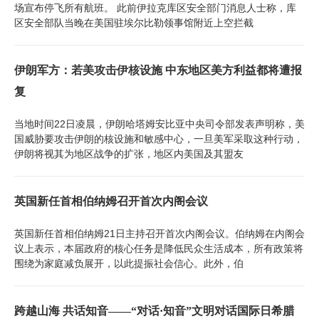
场宣布停飞所有航班。 此前伊拉克库区安全部门消息人士称，库
区安全部队当晚在美国驻埃尔比勒领事馆附近上空拦截
伊朗军方：若美攻击伊核设施 中东地区美方利益都将遭报
复
当地时间22日凌晨，伊朗哈塔姆安比亚中央司令部发表声明称，美
国威胁要攻击伊朗的核设施和敏感中心，一旦美军采取这种行动，
伊朗将视其为地区战争的扩张，地区内美国及其盟友
英国新任首相伯纳姆召开首次内阁会议
英国新任首相伯纳姆21日主持召开首次内阁会议。伯纳姆在内阁会
议上表示，本届政府的核心任务是降低民众生活成本，所有政策将
围绕为家庭减负展开，以此提振社会信心。此外，伯
跨越山海 共话知音——“对话·知音”文明对话国际日希腊