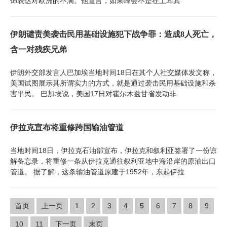
饰表达对欧洲的不满。他直言，如果峰会不是在土耳其
伊朗谴责美袭击民用基础设施犯下战争罪：造成8人死亡，
含一对残疾兄弟
伊朗外交部发言人巴加埃当地时间18日在其个人社交媒体发文称，
美国试图展示其所谓实力的方式，就是通过袭击民用基础设施和杀
害平民。 巴加埃说，美国17日对霍尔木兹甘省发动非
伊拉克宣布将重修跨国输油管道
当地时间18日，伊拉克石油部宣布，伊拉克和叙利亚签署了一份谅
解备忘录，将重修一条从伊拉克通往叙利亚地中海沿岸的原油出口
管道。 据了解，这条输油管道原建于1952年，东起伊拉
首页
上一页
1
2
3
4
5
6
7
8
9
10
11
下一页
末页