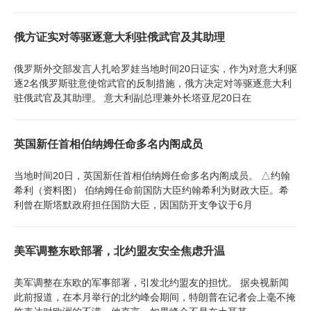
俄方证实对等驱逐意大利驻俄武官及其助理
俄罗斯外交部发言人扎哈罗娃当地时间20日证实，作为对意大利驱
逐2名俄罗斯驻意使馆武官的反制措施，俄方决定对等驱逐意大利
驻俄武官及其助理。 意大利副总理兼外长塔亚尼20日在
英国新任首相伯纳姆任命多名内阁成员
当地时间20日，英国新任首相伯纳姆任命多名内阁成员。 △约翰
希利（资料图） 伯纳姆任命前国防大臣约翰希利为财政大臣。希
利曾在斯塔默政府担任国防大臣，因国防开支争议于6月
美军调整东欧部署，北约盟友安全焦虑升温
美军调整在东欧的军事部署，引发北约盟友的担忧。 据央视新闻
此前报道，在本月举行的北约峰会期间，特朗普在记者会上毫不掩