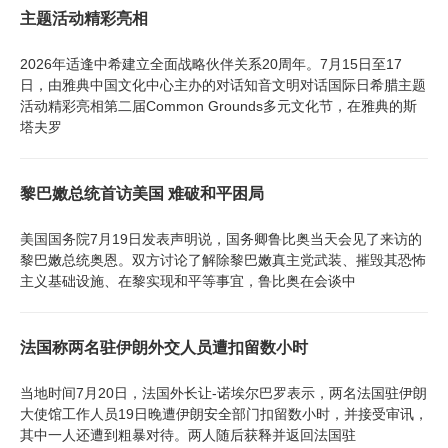
主题活动精彩亮相
2026年适逢中希建立全面战略伙伴关系20周年。7月15日至17
日，由雅典中国文化中心主办的对话知音文明对话国际日希腊主题
活动精彩亮相第二届Common Grounds多元文化节，在雅典的斯
塔夫罗
黎巴嫩总统首访美国 难破和平困局
美国国务院7月19日发表声明说，国务卿鲁比奥当天会见了来访的
黎巴嫩总统奥恩。双方讨论了解除黎巴嫩真主党武装、摧毁其恐怖
主义基础设施、在黎实现和平等事宜，鲁比奥在会谈中
法国称两名驻伊朗外交人员遭扣留数小时
当地时间7月20日，法国外长让-诺埃尔巴罗表示，两名法国驻伊朗
大使馆工作人员19日晚遭伊朗安全部门扣留数小时，并接受审讯，
其中一人还遭到粗暴对待。两人随后获释并返回法国驻