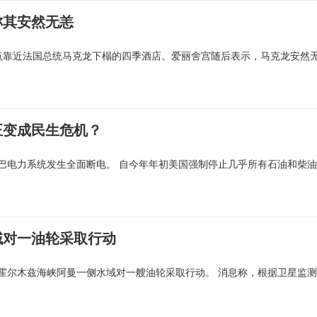
称其安然无恙
点靠近法国总统马克龙下榻的四季酒店。爱丽舍宫随后表示，马克龙安然
正变成民生危机？
巴电力系统发生全面断电。 自今年年初美国强制停止几乎所有石油和柴油
域对一油轮采取行动
霍尔木兹海峡阿曼一侧水域对一艘油轮采取行动。 消息称，根据卫星监测