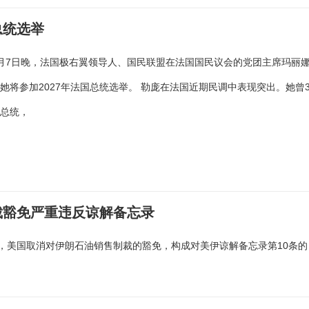
总统选举
月7日晚，法国极右翼领导人、国民联盟在法国国民议会的党团主席玛丽
她将参加2027年法国总统选举。 勒庞在法国近期民调中表现突出。她曾
国总统，
裁豁免严重违反谅解备忘录
，美国取消对伊朗石油销售制裁的豁免，构成对美伊谅解备忘录第10条的