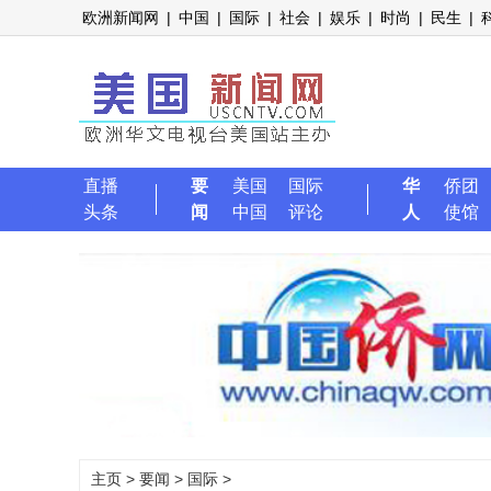
欧洲新闻网
|
中国
|
国际
|
社会
|
娱乐
|
时尚
|
民生
|
直播
要
美国
国际
华
侨团
头条
闻
中国
评论
人
使馆
主页
>
要闻
>
国际
>