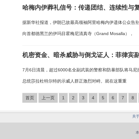
哈梅内伊葬礼信号：传递团结、连续性与
据新华社报道，伊朗已故最高领袖阿里哈梅内伊遗体公众告别
向首都德黑兰的伊玛目霍梅尼清真寺（Grand Mosalla），
机密资金、暗杀威胁与倒戈证人：菲律宾
7月6日清晨，超过6000名全副武装的警察和防暴部队将马
总统莎拉杜特尔特的示威人群正激烈对峙。就在这重重
首页
上一页
1
2
3
4
5
6
7
8
关