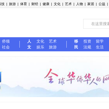
科技
|
旅游
|
体育
|
财经
|
健康
|
文化
|
艺术
|
人物
|
家居
|
公益
|
侨领
人
文化
艺术
移
投资
留学
社会
文
娱乐
旅游
民
法规
生活