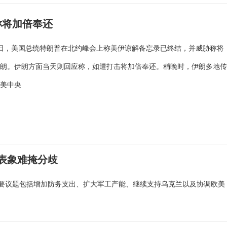
称将加倍奉还
日，美国总统特朗普在北约峰会上称美伊谅解备忘录已终结，并威胁称将
伊朗。伊朗方面当天则回应称，如遭打击将加倍奉还。稍晚时，伊朗多地
，美中央
结表象难掩分歧
要议题包括增加防务支出、扩大军工产能、继续支持乌克兰以及协调欧美