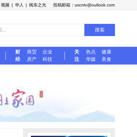
视频
|
华人
|
闽东之光
投稿邮箱：uscntv@outlook.com
搜索
财
商贸
企业
关
热点
健康
经
房产
科技
注
华媒
美食