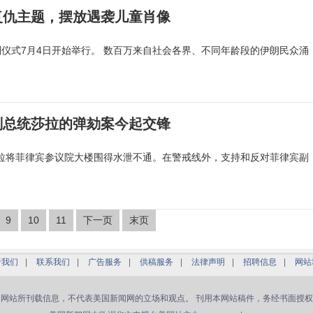
复仇主题，摆放遇袭儿童肖像
仪式7月4日开始举行。 数百万来自社会各界、不同年龄段的伊朗民众涌
副总统莎拉的弹劾案今起交锋
尼拉将菲律宾参议院大楼围得水泄不通。在警戒线外，支持和反对菲律宾副
9
10
11
下一页
末页
于我们
|
联系我们
|
广告服务
|
供稿服务
|
法律声明
|
招聘信息
|
网站
本网站所刊载信息，不代表美国新闻网的立场和观点。 刊用本网站稿件，务经书面授权