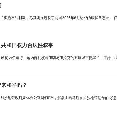
裁
兰实施石油制裁，称其明显违反了两国2026年6月达成的谅解备忘录。 
兰共和国权力合法性叙事
袖哈梅内伊送行。这场葬礼横跨伊朗与伊拉克的五座城市德黑兰、库姆、
带来和平吗？
加沙地带政府媒体办公室6日宣布，解散由哈马斯在加沙地带运作的 紧急