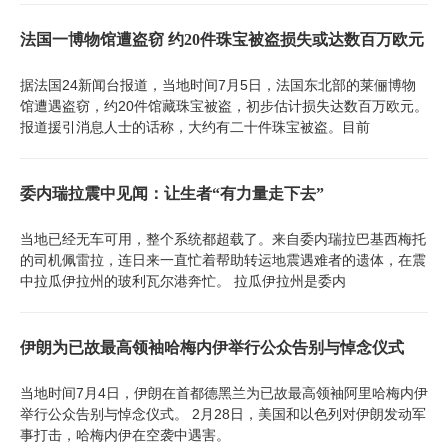
法国一博物馆遭盗窃 约20件珠宝被盗损失或达数百万欧元
据法国24新闻台报道，当地时间7月5日，法国东北部的莱俪博物
馆遭遇盗窃，约20件馆藏珠宝被盗，初步估计损失达数百万欧元。
报道援引消息人士的话称，大约有二十件珠宝被盗。目前
委内瑞拉震中见闻：让生者“有力量走下去”
当地已经无车可用，整个系统都超载了。来自委内瑞拉巴基西梅托
的司机佩雷拉，连日来一直忙着帮助转运地震遇难者的遗体，在震
中拉瓜伊拉州的玻利瓦尔港奔忙。 拉瓜伊拉州是委内
伊朗为已故最高领袖哈梅内伊举行公众告别与悼念仪式
当地时间7月4日，伊朗在首都德黑兰为已故最高领袖阿里哈梅内伊
举行公众告别与悼念仪式。 2月28日，美国和以色列对伊朗发动军
事打击，哈梅内伊在空袭中遇害。