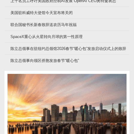
上千名员工呼吁美国政府控制AI发展 OpenAI CEO奥特曼表态
美国驻科威特大使馆今天宣布将关闭
联合国秘书长新春致辞送农历马年祝福
SpaceX重心从火星转向月球的第一性原理
陈立总领事在驻纽约总领馆2026春节“暖心包”发放启动仪式上的致辞
陈立总领事向领区侨胞发放春节“暖心包”