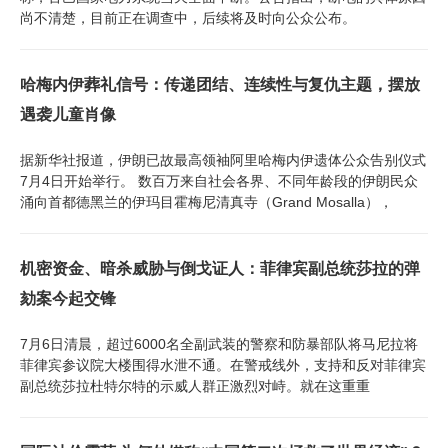
尚不清楚，目前正在调查中，后续将及时向公众公布。
哈梅内伊葬礼信号：传递团结、连续性与复仇主题，摆放
遇袭儿童肖像
据新华社报道，伊朗已故最高领袖阿里哈梅内伊遗体公众告别仪式
7月4日开始举行。 数百万来自社会各界、不同年龄段的伊朗民众
涌向首都德黑兰的伊玛目霍梅尼清真寺（Grand Mosalla），
机密资金、暗杀威胁与倒戈证人：菲律宾副总统莎拉的弹
劾案今起交锋
7月6日清晨，超过6000名全副武装的警察和防暴部队将马尼拉将
菲律宾参议院大楼围得水泄不通。在警戒线外，支持和反对菲律宾
副总统莎拉杜特尔特的示威人群正激烈对峙。就在这重重