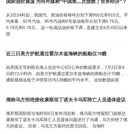
国际油价震荡 为何外媒称“中国第二次拯救了世界经济”？
从3日24时起，我国汽、柴油价格每吨分别下调950元和915元。平
均来看，92号汽油、95号汽油和0号柴油每升分别下调0.75元、
0.79元和0.78元。 这一轮成品油价格下调，是建立在6月18日以来
国
近三日美方护航通过霍尔木兹海峡的船舶仅70艘
由美国主导的联合海上信息中心5日公布的数据显示，7月2日至4
日的72小时内，由美方护航通过霍尔木兹海峡的商船合计70艘，
通航规模远低于冲突前日均138艘的平均水平。 这份数据由英
俄称乌方拒绝接收康斯坦丁诺夫卡乌军阵亡人员遗体提议
俄罗斯国防部当地时间5日发布消息称，俄乌双方情报部门就移交
康斯坦丁诺夫卡乌军阵亡人员遗体问题进行了沟通，乌方拒绝了俄
方的提议。 目前，乌克兰方面对此暂无回应。 当地时