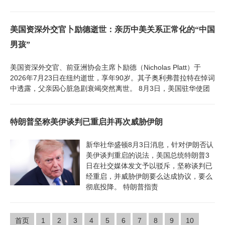
美国资深外交官卜励德逝世：亲历中美关系正常化的“中国
男孩”
美国资深外交官、前亚洲协会主席卜励德（Nicholas Platt）于
2026年7月23日在纽约逝世，享年90岁。其子奥利弗普拉特在悼词
中透露，父亲因心脏急剧衰竭突然离世。 8月3日，美国驻华使团
特朗普坚称美伊谈判已重启并再次威胁伊朗
新华社华盛顿8月3日消息，针对伊朗否认
美伊谈判重启的说法，美国总统特朗普3
日在社交媒体发文予以驳斥，坚称谈判已
经重启，并威胁伊朗要么达成协议，要么
彻底投降。 特朗普指责
首页
1
2
3
4
5
6
7
8
9
10