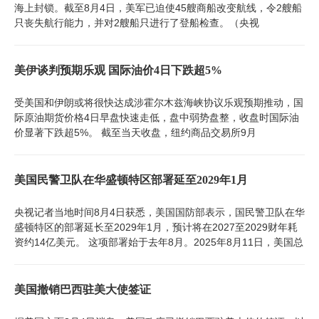
海上封锁。截至8月4日，美军已迫使45艘商船改变航线，令2艘船
只丧失航行能力，并对2艘船只进行了登船检查。（央视
美伊谈判预期乐观 国际油价4日下跌超5%
受美国和伊朗或将很快达成涉霍尔木兹海峡协议乐观预期推动，国
际原油期货价格4日早盘快速走低，盘中弱势盘整，收盘时国际油
价显著下跌超5%。 截至当天收盘，纽约商品交易所9月
美国民警卫队在华盛顿特区部署延至2029年1月
央视记者当地时间8月4日获悉，美国国防部表示，国民警卫队在华
盛顿特区的部署延长至2029年1月，预计将在2027至2029财年耗
资约14亿美元。 这项部署始于去年8月。2025年8月11日，美国总
美国撤销巴西驻美大使签证