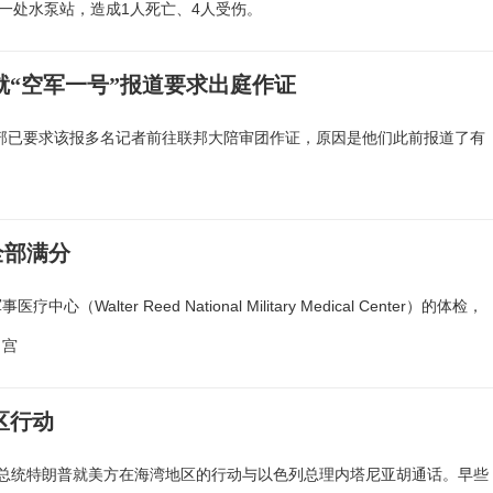
一处水泵站，造成1人死亡、4人受伤。
就“空军一号”报道要求出庭作证
，美国司法部已要求该报多名记者前往联邦大陪审团作证，原因是他们此前报道了有
全部满分
er Reed National Military Medical Center）的体检，
白宫
区行动
总统特朗普就美方在海湾地区的行动与以色列总理内塔尼亚胡通话。早些