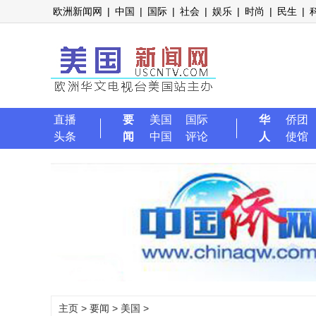
欧洲新闻网
|
中国
|
国际
|
社会
|
娱乐
|
时尚
|
民生
|
直播
要
美国
国际
华
侨团
头条
闻
中国
评论
人
使馆
主页
>
要闻
>
美国
>