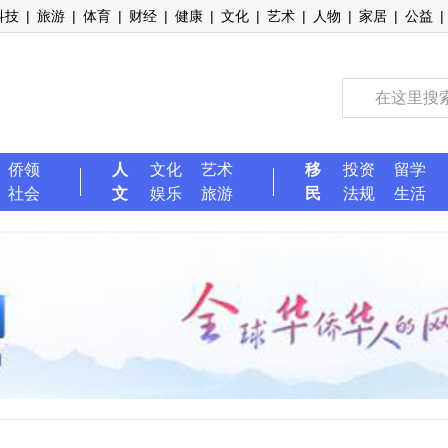
科技
|
旅游
|
体育
|
财经
|
健康
|
文化
|
艺术
|
人物
|
家居
|
公益
|
侨领
人
文化
艺术
移
投资
留学
社会
文
娱乐
旅游
民
法规
生活