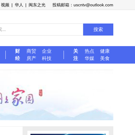
视频
|
华人
|
闽东之光
投稿邮箱：uscntv@outlook.com
搜索
财
商贸
企业
关
热点
健康
经
房产
科技
注
华媒
美食