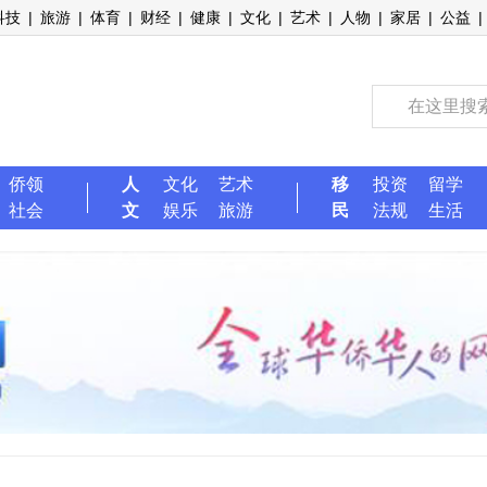
科技
|
旅游
|
体育
|
财经
|
健康
|
文化
|
艺术
|
人物
|
家居
|
公益
|
侨领
人
文化
艺术
移
投资
留学
社会
文
娱乐
旅游
民
法规
生活