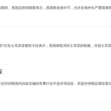
面期间，美国总统特朗普表示，美国将发放许可，允许在海外生产爱国者
朗普7日在土耳其首都安卡拉表示，美国将取消对土耳其的制裁，并就土耳
应
正在对伊朗境内目标实施的军事打击不是对等回应，而是对伊朗近期在霍