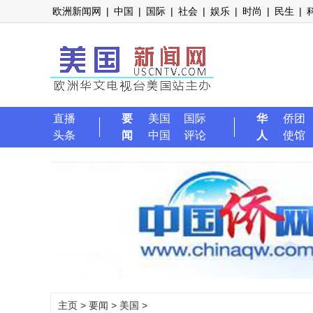
欧洲新闻网
|
中国
|
国际
|
社会
|
娱乐
|
时尚
|
民生
|
直播
要
美国
国际
华
侨团
头条
闻
中国
评论
人
使馆
主页
>
要闻
>
美国
>