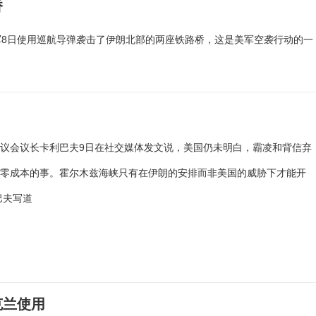
桥
8日使用巡航导弹袭击了伊朗北部的两座铁路桥，这是美军空袭行动的一
议会议长卡利巴夫9日在社交媒体发文说，美国仍未明白，霸凌和背信弃
是零成本的事。霍尔木兹海峡只有在伊朗的安排而非美国的威胁下才能开
巴夫写道
克兰使用