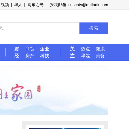
视频
|
华人
|
闽东之光
投稿邮箱：uscntv@outlook.com
搜索
财
商贸
企业
关
热点
健康
经
房产
科技
注
华媒
美食