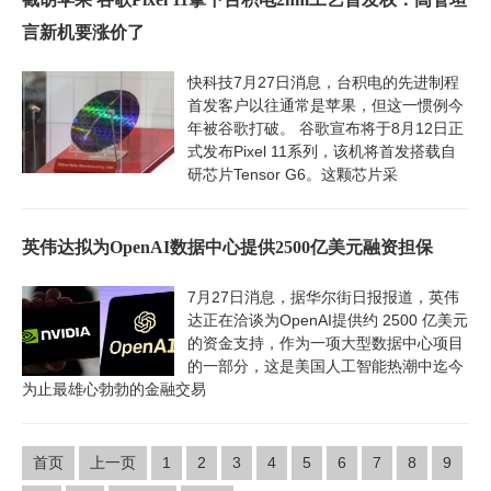
言新机要涨价了
快科技7月27日消息，台积电的先进制程
首发客户以往通常是苹果，但这一惯例今
年被谷歌打破。 谷歌宣布将于8月12日正
式发布Pixel 11系列，该机将首发搭载自
研芯片Tensor G6。这颗芯片采
英伟达拟为OpenAI数据中心提供2500亿美元融资担保
7月27日消息，据华尔街日报报道，英伟
达正在洽谈为OpenAI提供约 2500 亿美元
的资金支持，作为一项大型数据中心项目
的一部分，这是美国人工智能热潮中迄今
为止最雄心勃勃的金融交易
首页
上一页
1
2
3
4
5
6
7
8
9