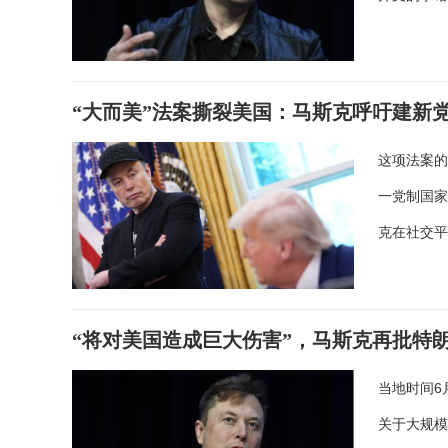
“大而美”法案撕裂美国：马斯克呼吁建新党
这项法案
一党制国家猪
克在社交平
“将对美国造成巨大伤害”，马斯克再批特
当地时间6
关于大规