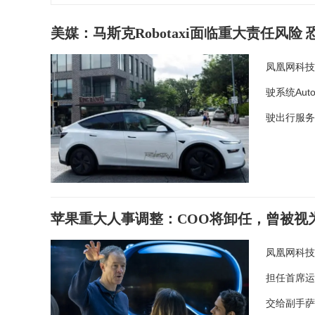
美媒：马斯克Robotaxi面临重大责任风险
凤凰网科技
驶系统Au
驶出行服
苹果重大人事调整：COO将卸任，曾被视
凤凰网科技
担任首席运营
交给副手萨