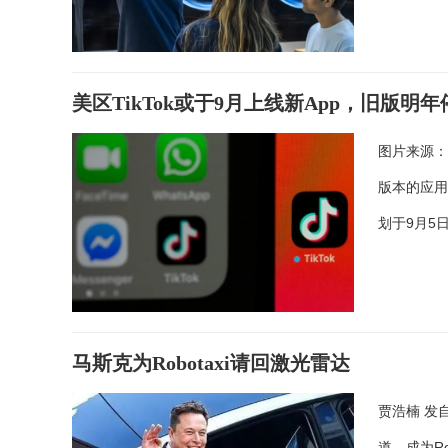
美区TikTok或于9月上线新App，旧版明
图片来源：Un
版本的应用
划于9月5
马斯克为Robotaxi请回激光雷达
贾浩楠 发自
道，成为R