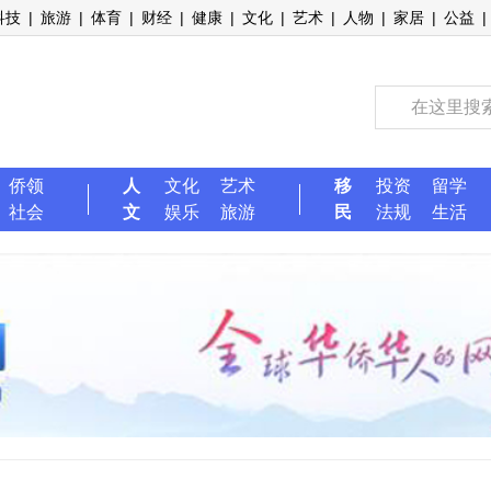
科技
|
旅游
|
体育
|
财经
|
健康
|
文化
|
艺术
|
人物
|
家居
|
公益
|
侨领
人
文化
艺术
移
投资
留学
社会
文
娱乐
旅游
民
法规
生活