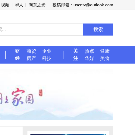
视频
|
华人
|
闽东之光
投稿邮箱：uscntv@outlook.com
搜索
财
商贸
企业
关
热点
健康
经
房产
科技
注
华媒
美食