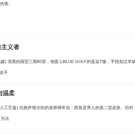
略伤害。
准主义者
篇) 清晨的国贸三期80层，他套上BLUE GOLF的蓝染T恤，手指划过羊
 这不
与温柔
物密码(深入工艺篇) 伦敦萨维尔街的老师傅常说：西装是男人的第二层皮肤。但对
曾为法