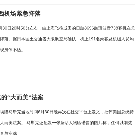
关西机场紧急降落
月30日20时50分左右，由上海飞往成田的日航8696航班波音738客机在
降落。据日本国土交通省大阪航空局确认，机上191名乘客及机组人员均
出现身体不适。
的“大而美”法案
埃隆马斯克当地时间6月30日晚再次在社交平台上发文，批评美国总统特
大而美法案。 马斯克还配发一张童话人物匹诺曹的图片称，任何以削减
诺参与竞选