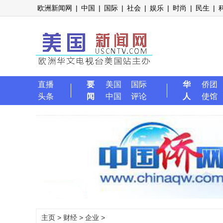
欧洲新闻网
|
中国
|
国际
|
社会
|
娱乐
|
时尚
|
民生
|
直播
要
美国
国际
华
侨团
头条
闻
中国
评论
人
使馆
主页
>
财经
>
企业
>