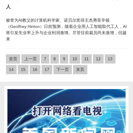
人
被誉为AI教父的计算机科学家、诺贝尔奖得主杰弗里辛顿
（Geoffrey Hinton）日前预测，随着企业用人工智能取代工人，AI
将引发失业率上升与企业利润激增。尽管目前裁员尚未激增，但越
来
首页
上一页
7
8
9
10
11
12
13
14
15
16
17
下一页
末页