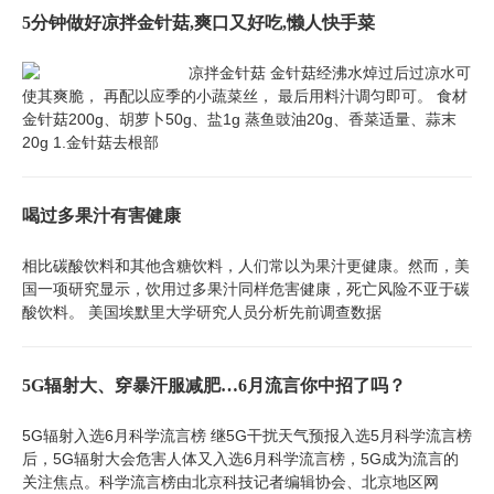
5分钟做好凉拌金针菇,爽口又好吃,懒人快手菜
凉拌金针菇 金针菇经沸水焯过后过凉水可
使其爽脆， 再配以应季的小蔬菜丝， 最后用料汁调匀即可。 食材
金针菇200g、胡萝卜50g、盐1g 蒸鱼豉油20g、香菜适量、蒜末
20g 1.金针菇去根部
喝过多果汁有害健康
相比碳酸饮料和其他含糖饮料，人们常以为果汁更健康。然而，美
国一项研究显示，饮用过多果汁同样危害健康，死亡风险不亚于碳
酸饮料。 美国埃默里大学研究人员分析先前调查数据
5G辐射大、穿暴汗服减肥…6月流言你中招了吗？
5G辐射入选6月科学流言榜 继5G干扰天气预报入选5月科学流言榜
后，5G辐射大会危害人体又入选6月科学流言榜，5G成为流言的
关注焦点。科学流言榜由北京科技记者编辑协会、北京地区网