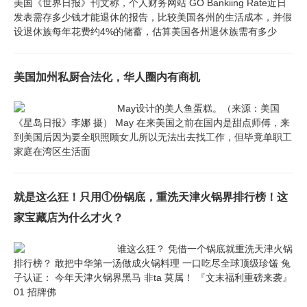
美国《世界日报》刊文称，个人财务网站 GO Bankiing Rate近日
发表需存多少钱才能退休的报告，比较美国各州的生活成本，并假
设退休族每年花费约4%的储蓄，估算美国各州退休族需有多少
美国加州私厨合法化，华人圈内有商机
May设计的美人鱼蛋糕。（来源：美国
《星岛日报》李娜 摄） May 在来美国之前在国内是甜点师傅，来
到美国后因为要全职照顾女儿所以无法出去找工作，但毕竟单职工
家庭在湾区生活面
就是这么狂！只用①份锅底，重洗天津火锅界排行榜！这
家宝藏店为什么才火？
谁这么狂？ 凭借一个锅底就重洗天津火锅
排行榜？ 敢把中华第一汤做成火锅料理 一口吃尽全球顶级珍馐 兔
子认证： 今年天津火锅界黑马 非ta 莫属！ 『文末福利重磅来袭』
01 招牌佛