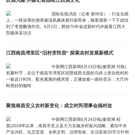
以酒为媒 外媒记者品味江西酒文化
国际在线消息（记者 谢诗佳）：行走在路
上，一阵浓厚的酒香被清风裹挟着扑面而来，顺着酒香一下子就找
到了李渡酿酒作坊。6月2日，辉煌70年奋进新时代外媒看江西大
型媒体采访活
江西南昌湾里区“旧村变民宿” 探索农村发展新模式
中新网江西新闻6月23日电(秦荣洲 付陈)
初夏时节，在位于南昌市湾里区招贤镇西北面的乌井上堡自然村的
一栋设计时尚、配色素雅的楼房里，正播放着一曲轻音乐，大厅内
刚煮好的咖啡
聚焦南昌安义农村新变化：成立村民理事会搞村改
中新网江西新闻6月24日电(秦荣洲 程
晨)2018年以来，南昌市安义县大力实施乡村振兴战略，紧扣中央
产业兴旺、生态宜居、乡风文明、治理有效、生活富裕20字方针和