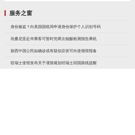
服务之窗
身份被盗？向美国国税局申请身份保护个人识别号码
坦桑尼亚赴华乘客可暂时凭两次核酸检测报告乘机
旅西中国公民如确诊或有疑似症状可向使领馆报备
驻瑞士使馆发布关于谨慎规划经瑞士回国路线提醒
驻德国大使馆发布关于赴华航班乘客核酸检测说明
驻白俄罗斯使馆提醒乘坐赴华航班旅客提前做核酸检测
关于我们
|
联系我们
|
广告服务
|
供稿服务
|
法律声明
|
招聘信
息
|
网站地图
本网站所刊载信息，不代表美国新闻网的立场和观点。 刊用本网站稿件，务经书面授