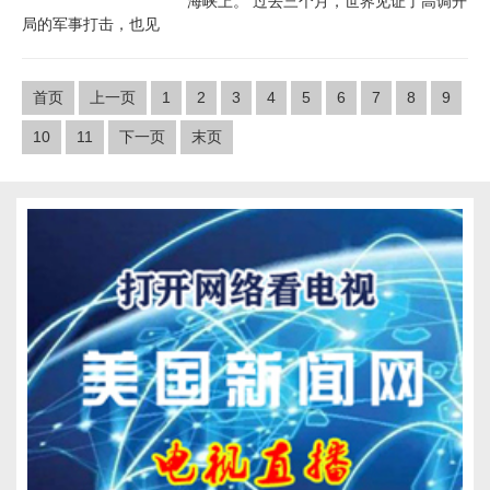
海峡上。 过去三个月，世界见证了高调开
局的军事打击，也见
首页
上一页
1
2
3
4
5
6
7
8
9
10
11
下一页
末页