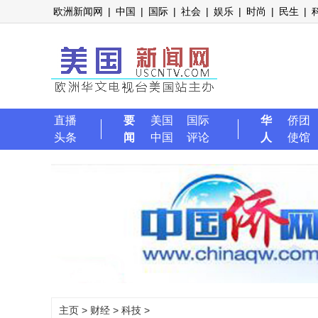
欧洲新闻网
|
中国
|
国际
|
社会
|
娱乐
|
时尚
|
民生
|
直播
要
美国
国际
华
侨团
头条
闻
中国
评论
人
使馆
主页
>
财经
>
科技
>