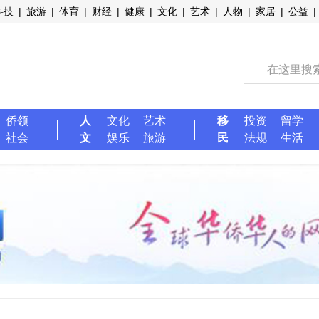
科技
|
旅游
|
体育
|
财经
|
健康
|
文化
|
艺术
|
人物
|
家居
|
公益
|
侨领
人
文化
艺术
移
投资
留学
社会
文
娱乐
旅游
民
法规
生活