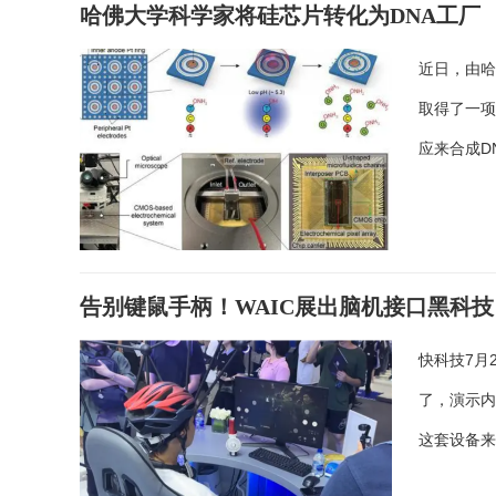
哈佛大学科学家将硅芯片转化为DNA工厂
近日，由哈
取得了一
应来合成D
告别键鼠手柄！WAIC展出脑机接口黑科技
快科技7月
了，演示
这套设备