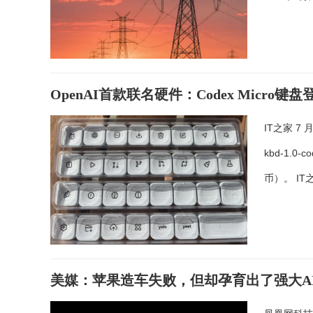
OpenAI首款联名硬件：Codex Micro
IT之家 7 
kbd-1.0
币）。 I
美媒：苹果造车失败，但却孕育出了强大A