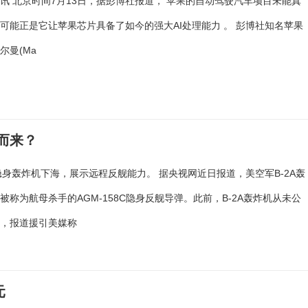
讯 北京时间7月13日，据彭博社报道， 苹果的自动驾驶汽车项目未能真
可能正是它让苹果芯片具备了如今的强大AI处理能力 。 彭博社知名苹果
尔曼(Ma
而来？
A隐身轰炸机下海，展示远程反舰能力。 据央视网近日报道，美空军B-2A轰
被称为航母杀手的AGM-158C隐身反舰导弹。此前，B-2A轰炸机从未公
力，报道援引美媒称
元