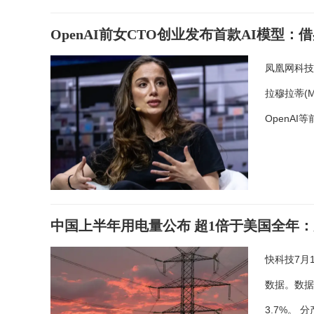
OpenAI前女CTO创业发布首款AI模型
凤凰网科技
拉穆拉蒂(M
OpenAI
中国上半年用电量公布 超1倍于美国全年
快科技7月
数据。数据
3.7%。