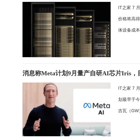
IT之家 7 
价格将高得
体设备成本持
消息称Meta计划9月量产自研AI芯片Iris
IT之家 7 
划最早于今
吉瓦（GW