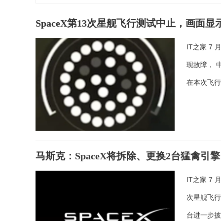
SpaceX第13次星舰飞行测试中止，画面
IT之家 7
现故障， 
在本次飞
马斯克：SpaceX将拆除、更换2台猛禽
IT之家 7
次星舰飞行测
台进一步