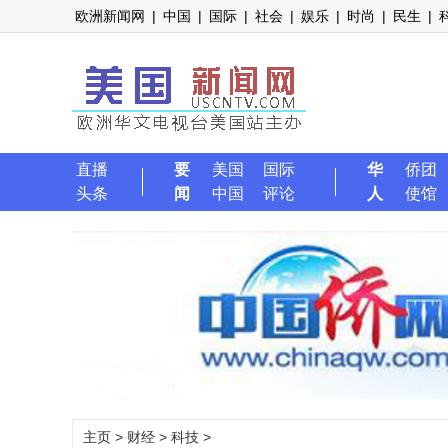
欧洲新闻网
|
中国
|
国际
|
社会
|
娱乐
|
时尚
|
民生
|
直播
要
美国
国际
华
侨团
头条
闻
中国
评论
人
使馆
主页
>
财经
>
科技
>