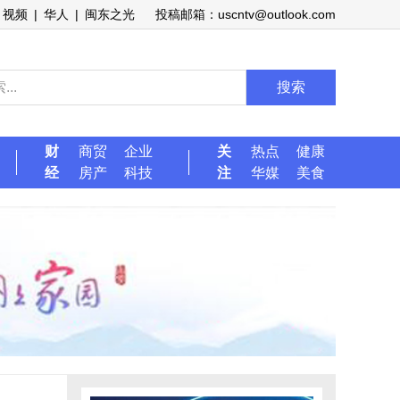
视频
|
华人
|
闽东之光
投稿邮箱：uscntv@outlook.com
搜索
财
商贸
企业
关
热点
健康
经
房产
科技
注
华媒
美食