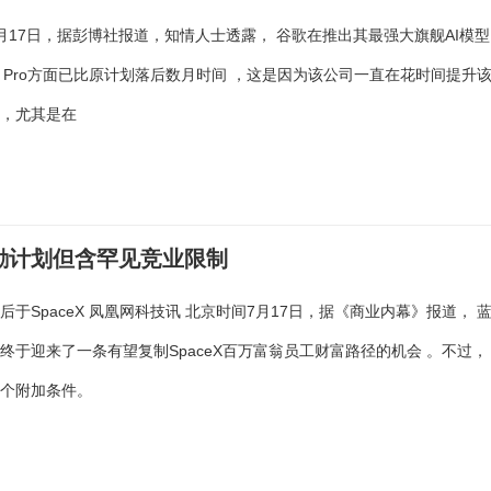
月17日，据彭博社报道，知情人士透露， 谷歌在推出其最强大旗舰AI模型
 3.5 Pro方面已比原计划落后数月时间 ，这是因为该公司一直在花时间提升
力，尤其是在
激励计划但含罕见竞业限制
后于SpaceX 凤凰网科技讯 北京时间7月17日，据《商业内幕》报道， 
终于迎来了一条有望复制SpaceX百万富翁员工财富路径的机会 。不过，
一个附加条件。