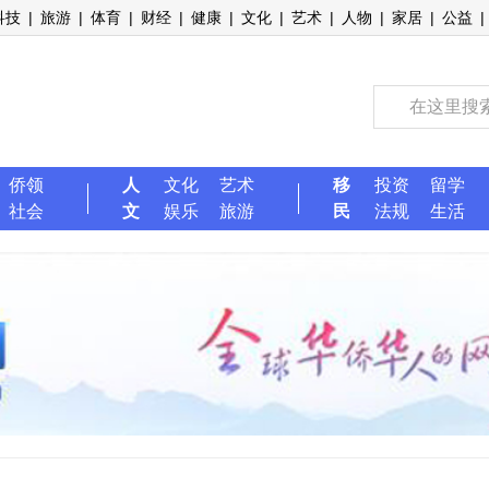
科技
|
旅游
|
体育
|
财经
|
健康
|
文化
|
艺术
|
人物
|
家居
|
公益
|
侨领
人
文化
艺术
移
投资
留学
社会
文
娱乐
旅游
民
法规
生活