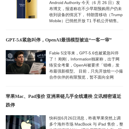
Android Authority 今天（6 月 26 日）发
布博文，报道称在不少早期预购用户仍未
收到设备的情况下， 特朗普移动（Trump
Mobile）已悄然开放 T1 手机公开销售。
GPT-5.6紧急叫停，OpenAI最强模型被迫“一客一审”
Fable 5没等来，GPT-5.6也被紧急叫停
了！ 刚刚，Information独家称，出于网
络安全考量，OpenAI被要求「错峰」发
布最强新模型。 目前，只先开放给一小撮
合作伙伴的有限预览，暂不面向全网
苹果Mac、Pad涨价 亚洲果链几乎全线遭殃 立讯精密逼近
跌停
快科技6月26日消息，昨夜苹果突然上调
多个海外市场 MacBook 与 iPad 售价，整