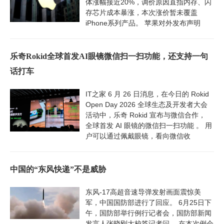
体涨幅接近20%，调价原因直指内存、闪
存芯片成本暴涨，本次涨价暂未覆盖
iPhone系列产品。 苹果对外发布声明
乐奇Rokid全球首发AI眼镜微信扫一扫功能，还支持一句
话打车
IT之家 6 月 26 日消息，在今日的 Rokid
Open Day 2026 全球生态及开发者大会
活动中，乐奇 Rokid 宣布与微信合作，
全球首发 AI 眼镜的微信扫一扫功能 。 用
户可以通过佩戴眼镜，看向微信收
中国的“东风快递”不是威胁
东风-17高超音速导弹发射画面震惊美
军，中国国防部进行了回应。 6月25日下
午，国防部举行例行记者会，国防部新闻
发言人张晓刚大校答记者问。 在本次例会