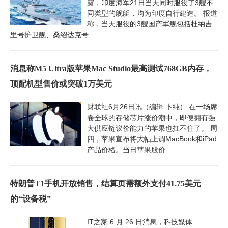
露，印度海军21日当天同时服役了3艘不
同类型的舰艇，均为印度自行建造。 报道
称，当天服役的3艘国产军舰包括杜纳吉
里号护卫舰、桑绍达克号
消息称M5 Ultra版苹果Mac Studio最高测试768GB内存，
顶配机型售价或突破1万美元
财联社6月26日讯（编辑 卞纯） 在一场席
卷全球的存储芯片涨价潮中，即便拥有强
大供应链议价能力的苹果也扛不住了。 周
四，苹果宣布将大幅上调MacBook和iPad
产品价格。当日苹果股价
特朗普T1手机开放销售，结算页需额外支付41.75美元
的“设备税”
IT之家 6 月 26 日消息，科技媒体