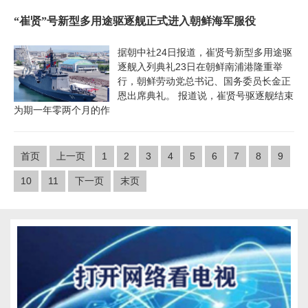
“崔贤”号新型多用途驱逐舰正式进入朝鲜海军服役
据朝中社24日报道，崔贤号新型多用途驱
逐舰入列典礼23日在朝鲜南浦港隆重举
行，朝鲜劳动党总书记、国务委员长金正
恩出席典礼。 报道说，崔贤号驱逐舰结束
为期一年零两个月的作
首页
上一页
1
2
3
4
5
6
7
8
9
10
11
下一页
末页