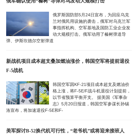
俄军确认使用“榛树”导弹对乌发动大规模打击
俄罗斯国防部5月24日宣布，为回应乌克
兰对俄民用设施的袭击，俄军对乌克兰军
事指挥机构、空军基地及国防工业企业发
动大规模打击。俄军动用了榛树弹道导
弹、伊斯坎德尔空射弹道
新战机项目成本超支叠加燃油涨价，韩国空军将提前退役
F-5战机
韩国空军因KF-21项目成本超支及燃油价
格上涨，将F-5E/F战斗机退役计划提前，
以节省预算平衡开支。 据美国《军事杂
志》5月20日报道，韩国空军参谋长孙锡
洛宣布，将加速退役F-5E和F-
美军探讨B-52换代机可行性，“老爷机”或将迎来接班人