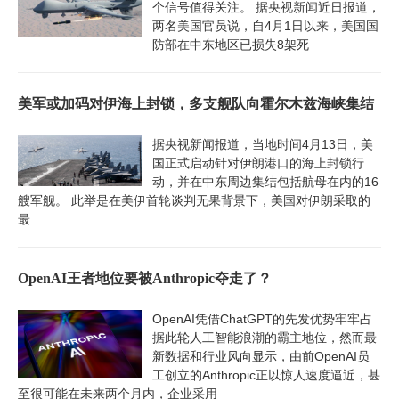
个信号值得关注。 据央视新闻近日报道，
两名美国官员说，自4月1日以来，美国国
防部在中东地区已损失8架死
美军或加码对伊海上封锁，多支舰队向霍尔木兹海峡集结
据央视新闻报道，当地时间4月13日，美
国正式启动针对伊朗港口的海上封锁行
动，并在中东周边集结包括航母在内的16
艘军舰。 此举是在美伊首轮谈判无果背景下，美国对伊朗采取的
最
OpenAI王者地位要被Anthropic夺走了？
OpenAI凭借ChatGPT的先发优势牢牢占
据此轮人工智能浪潮的霸主地位，然而最
新数据和行业风向显示，由前OpenAI员
工创立的Anthropic正以惊人速度逼近，甚
至很可能在未来两个月内，企业采用