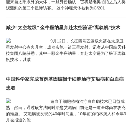
能来自太阳系外的天体，一旦身份确认，它将是继奥陌陌之后人类
观测到的第二个星际访客。 这个神秘天体被称为C/201
减少“太空垃圾” 金牛座纳星奔赴太空验证“离轨帆”技术
9月12日，长征四号乙运载火箭在太原卫
星发射中心点火升空，成功实施一箭三星发射。记者从中国航天科
技集团八院获悉，其中一颗金牛座纳星，奔赴太空是为了验证离轨
帆技术，以减
中国科学家完成首例基因编辑干细胞治疗艾滋病和白血病
患者
造血干细胞移植治疗白血病技术已日益成
熟，然而，通过该方法同时治愈艾滋病目前还是一道全球尚在攻克
的难题。 艾滋病被发现的40年时间里，10年前的柏林病人和今年3
月被报道的伦