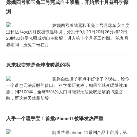
嫦娥四号和玉兔二号完成自主唤醒，开始第十月昼科学探
测
嫦娥四号着陆器和玉兔二号月球车安全度
过长达14天的月夜极低温环境，分别于9月23日20时26分和22日
20时30分受光照成功自主唤醒，进入第十个月昼工作期。 第九月
昼期间，玉兔二号在月
原来我变笨是全球变暖惹的祸
觉得自己脑子有点不好使了？现在，给你
一个谁也无法反驳的借口。 科学家研究称，如果全球变暖继续加
剧，到2100年，全球96%的人口可能都无法摄取足够的-3脂肪
酸，而这种天然脂肪酸
入手一个暖手宝！首批iPhone11被曝发热严重
随着苹果iphone 11系列产品上市后，第