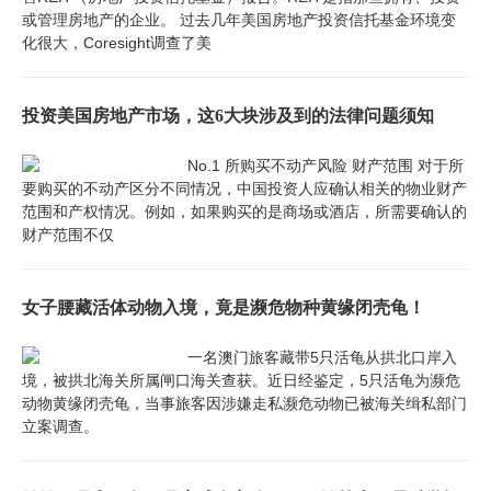
或管理房地产的企业。 过去几年美国房地产投资信托基金环境变
化很大，Coresight调查了美
投资美国房地产市场，这6大块涉及到的法律问题须知
No.1 所购买不动产风险 财产范围 对于所
要购买的不动产区分不同情况，中国投资人应确认相关的物业财产
范围和产权情况。例如，如果购买的是商场或酒店，所需要确认的
财产范围不仅
女子腰藏活体动物入境，竟是濒危物种黄缘闭壳龟！
一名澳门旅客藏带5只活龟从拱北口岸入
境，被拱北海关所属闸口海关查获。近日经鉴定，5只活龟为濒危
动物黄缘闭壳龟，当事旅客因涉嫌走私濒危动物已被海关缉私部门
立案调查。