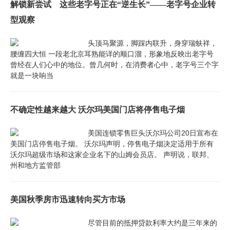
解锁新尝试 这些老字号正在“逆生长”——老字号企业转
型观察
头顶马聚源，脚踩内联升，身穿瑞蚨祥，
腰缠四大恒 一段老北京耳熟能详的顺口溜，形象地反映出老字号
曾经在人们心中的地位。曾几何时，在消费者心中，老字号三个字
就是一块响当
不确定性越来越大 沃尔玛美国门店将停售电子烟
美国连锁零售巨头沃尔玛公司20日宣布在
美国门店停售电子烟。 沃尔玛声明，停售电子烟决定适用于所有
沃尔玛超级市场和这家企业名下的山姆会员店。 声明说，联邦、
州和地方监管部
美国秋季房市迅速转向买方市场
尽管目前的抵押贷款利率大约是三年来的