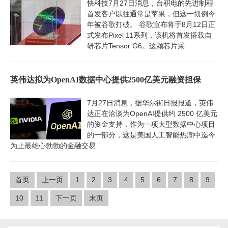
快科技7月27日消息，台积电的先进制程
首发客户以往通常是苹果，但这一惯例今
年被谷歌打破。 谷歌宣布将于8月12日正
式发布Pixel 11系列，该机将首发搭载自
研芯片Tensor G6。这颗芯片采
英伟达拟为OpenAI数据中心提供2500亿美元融资担保
7月27日消息，据华尔街日报报道，英伟
达正在洽谈为OpenAI提供约 2500 亿美元
的资金支持，作为一项大型数据中心项目
的一部分，这是美国人工智能热潮中迄今
为止最雄心勃勃的金融交易
首页
上一页
1
2
3
4
5
6
7
8
9
10
11
下一页
末页