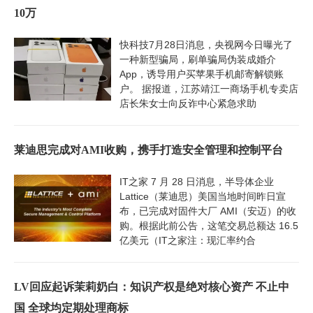
10万
快科技7月28日消息，央视网今日曝光了
一种新型骗局，刷单骗局伪装成婚介
App，诱导用户买苹果手机邮寄解锁账
户。 据报道，江苏靖江一商场手机专卖店
店长朱女士向反诈中心紧急求助
莱迪思完成对AMI收购，携手打造安全管理和控制平台
IT之家 7 月 28 日消息，半导体企业
Lattice（莱迪思）美国当地时间昨日宣
布，已完成对固件大厂 AMI（安迈）的收
购。根据此前公告，这笔交易总额达 16.5
亿美元（IT之家注：现汇率约合
LV回应起诉茉莉奶白：知识产权是绝对核心资产 不止中
国 全球均定期处理商标