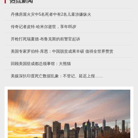
热点新闻
丹佛房屋火灾中5名死者中有2名儿童涉嫌纵火
传奇记者皮特·哈米尔逝世，享年85岁
开枪打死瑞夏德·布鲁克斯的前警官起诉
美国专家罗伯特·库恩：中国脱贫成果丰硕 值得全世界赞赏
回顾美国驻成都总领事馆：大熊猫
美媒深扒印度死亡数据乱象：不登记、延迟上报……