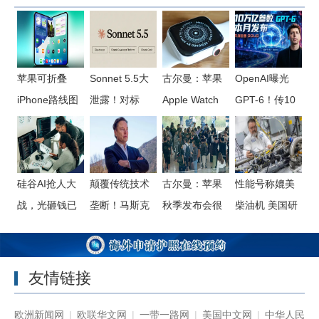
苹果可折叠
Sonnet 5.5大
古尔曼：苹果
OpenAI曝光
iPhone路线图
泄露！对标
Apple Watch
GPT-6！传10
曝光：已规划
DeepSeek，
Series 12有望
万亿参数，8月
至第三代，屏
新一代性价比
推出陶瓷版
强行发布
幕更大
之王
硅谷AI抢人大
颠覆传统技术
古尔曼：苹果
性能号称媲美
战，光砸钱已
垄断！马斯克
秋季发布会很
柴油机 美国研
经不够用了
或采用FEL技
可能定档9月9
究院展示新型
术挑战EUV光
日 新iPhone预
氢能发动机
刻机
售避开9·11
友情链接
欧洲新闻网
|
欧联华文网
|
一带一路网
|
美国中文网
|
中华人民