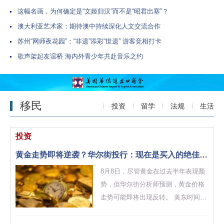
这幅名画，为何确定是“文姬归汉”而不是“昭君出塞”？
澳大利亚艺术家：期待澳中持续深化人文交流合作
苏州“网师夜花园”：“非遗”添彩“世遗” 游客竞相打卡
歌声架起友谊桥 海内外青少年共赴音乐之约
移民
投资
留学
法规
生活
投资
黄金走势即将逆袭？华尔街投行：现在是买入的绝佳时机
8月8日，尽管黄金在过去半年表现颓
势，但华尔街分析师预测，黄金价格
走势可能即将出现反转。 美东时间本
周五，城堡证券（ Citadel
Securities）分析师斯科特鲁布纳