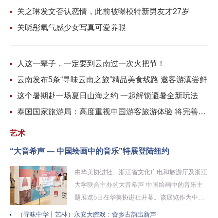
关之琳发文否认恋情，此前被曝模特新男友才27岁
关晓彤氧气感少女写真可爱养眼
人这一辈子，一定要到云南过一次火把节！
云南发布5条“寻味云南之旅”精品美食线路 邀客游滇尝鲜
这个暑期赴一场夏日山海之约 一起解锁避暑全新玩法
泰国国家旅游局：高度重视中国游客旅游体验 将完善产品和服务
艺术
“大音希声 — 中国绘画中的音乐”特展登陆纽约
由华美协进社、浙江省文化广电和旅游厅及浙江
大学联合主办的大音希声 中国绘画中的音乐主
题展览5日在华美协进社开幕。该展览作为中国
历代绘画大系成果展北美巡展的首站，精选...
（寻味中华丨艺林）永安大腔戏：畲乡古韵出新声