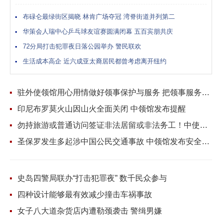
纪念重要时刻，加深同乡情谊。 该
布碌仑最绿街区揭晓 林肯广场夺冠 湾脊街道并列第二
会...
华策会人瑞中心乒乓球友谊赛圆满闭幕 五百宾朋共庆
72分局打击犯罪夜日落公园举办 警民联欢
生活成本高企 近六成亚太裔居民都曾考虑离开纽约
驻外使领馆用心用情做好领事保护与服务 把领事服务送到侨胞心坎上
印尼布罗莫火山因山火全面关闭 中领馆发布提醒
勿持旅游或普通访问签证非法居留或非法务工！中使馆提醒
圣保罗发生多起涉中国公民交通事故 中领馆发布安全提醒
史岛四警局联办“打击犯罪夜” 数千民众参与
四种设计能够最有效减少撞击车祸事故
女子八大道杂货店内遭勒颈袭击 警缉男嫌