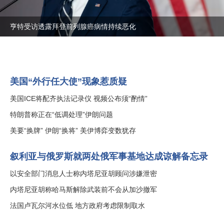
亨特受访透露拜登前列腺癌病情持续恶化
美国“外行任大使”现象惹质疑
美国ICE将配齐执法记录仪 视频公布须“酌情”
特朗普称正在“低调处理”伊朗问题
美要“换牌” 伊朗“换将” 美伊博弈变数犹存
叙利亚与俄罗斯就两处俄军事基地达成谅解备忘录
以安全部门消息人士称内塔尼亚胡顾问涉嫌泄密
内塔尼亚胡称哈马斯解除武装前不会从加沙撤军
法国卢瓦尔河水位低 地方政府考虑限制取水