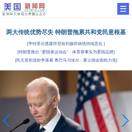
两大传统优势尽失 特朗普拖累共和党民意根基
[亨特受访透露拜登前列腺癌病情持续恶化 ]
[特朗普推出 “爱国者运动会”：体育赛事实为爱国品牌]
[民主党初选纷争落幕 奥巴马与埃尔 - 赛义德会面助力党]