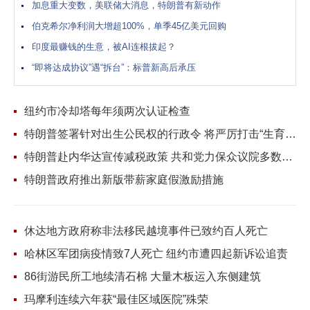
加息重大变数，美联储大消息，特朗普有新动作
（Scott Rubner ）发布...
伯克希尔净利润大增超100%，单季45亿美元回购
印度最赚钱的生意，被AI连根拔起？
“即将达成协议”遇“拆台”：标普新高后承压
纽约市冷却塔每年须两次认证检查
特朗普签署针对出生公民权的行政令 将严厉打击“生育旅游”
特朗普赴内华达宣传减税政策 共和党力保众议院多数席位
特朗普政府推出新版带薪家庭假激励措施
休达地方政府称非法移民越境事件已致约百人死亡
哈林区军团病疫情致7人死亡 纽约市遭四起新诉讼追责
86街游民所工地续清石棉 大量木板运入东侧建筑
玛摩利连续六年获“最佳区域医院”殊荣