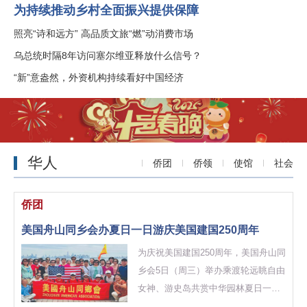
为持续推动乡村全面振兴提供保障
照亮“诗和远方” 高品质文旅“燃”动消费市场
乌总统时隔8年访问塞尔维亚释放什么信号？
“新”意盎然，外资机构持续看好中国经济
华人
侨团
侨领
使馆
社会
侨团
美国舟山同乡会办夏日一日游庆美国建国250周年
为庆祝美国建国250周年，美国舟山同
乡会5日（周三）举办乘渡轮远眺自由
女神、游史岛共赏中华园林夏日一日
游活动，以行走历史地标的方式共同