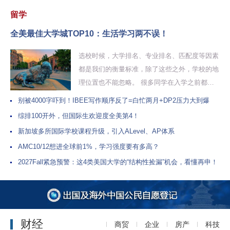
留学
全美最佳大学城TOP10：生活学习两不误！
选校时候，大学排名、专业排名、匹配度等因素
都是我们的衡量标准，除了这些之外，学校的地
理位置也不能忽略。 很多同学在入学之前都觉
得斯是陋室，惟吾德馨，结果在学校里生活...
别被4000字吓到！IBEE写作顺序反了=白忙两月+DP2压力大到爆
综排100开外，但国际生欢迎度全美第4！
新加坡多所国际学校课程升级，引入ALevel、AP体系
AMC10/12想进全球前1%，学习强度要有多高？
2027Fall紧急预警：这4类美国大学的“结构性捡漏”机会，看懂再申！
财经
商贸
企业
房产
科技