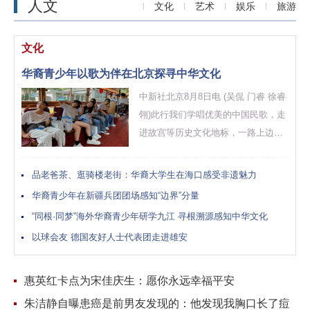
人文
文化
艺术
娱乐
旅游
文化
华裔青少年以歌为伴在北京探寻中华文化
中新社北京8月8日电 (吴侃 门睿 徐睿
翎)此行我们学唱优美的中国民歌，走
进故宫等历史文化地标，一路上边唱
边看边感受，留下了难忘的回忆。来
自新西兰的华裔男孩苏以廷8日接受
品老爸茶、逛骑楼老街：华裔大学生在海口感受非遗魅力
中...
华裔青少年在新疆兵团团场感知“边界”分量
“同根·同梦”海外华裔青少年研学九江 寻根溯源感知中华文化
以球会友 德国友好人士代表团走进雄安
惠英红卡点为宋佳庆生：愿你永远幸福平安
朱洁静自曝患癌是前男友发现的：他发现我胸口长了痘