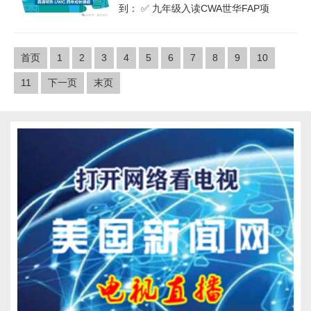
到： ✅ 九年级入读CWA世华FAP项
首页
1
2
3
4
5
6
7
8
9
10
11
下一页
末页