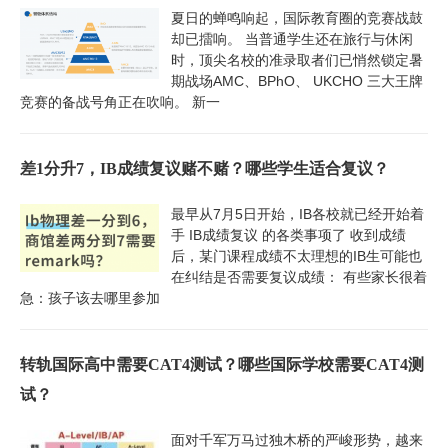
夏日的蝉鸣响起，国际教育圈的竞赛战鼓
却已擂响。 当普通学生还在旅行与休闲
时，顶尖名校的准录取者们已悄然锁定暑
期战场AMC、BPhO、 UKCHO 三大王牌
竞赛的备战号角正在吹响。 新一
差1分升7，IB成绩复议赌不赌？哪些学生适合复议？
最早从7月5日开始，IB各校就已经开始着
手 IB成绩复议 的各类事项了 收到成绩
后，某门课程成绩不太理想的IB生可能也
在纠结是否需要复议成绩： 有些家长很着
急：孩子该去哪里参加
转轨国际高中需要CAT4测试？哪些国际学校需要CAT4测
试？
面对千军万马过独木桥的严峻形势，越来