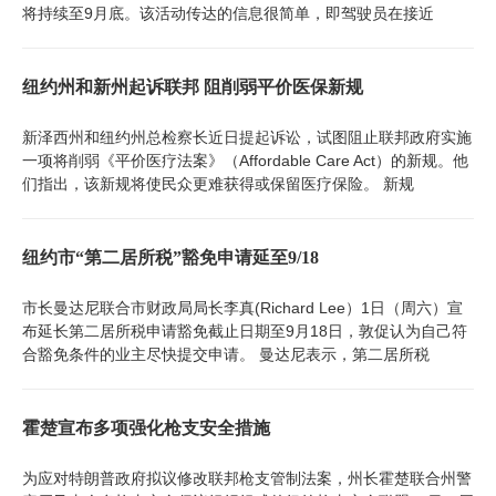
将持续至9月底。该活动传达的信息很简单，即驾驶员在接近
纽约州和新州起诉联邦 阻削弱平价医保新规
新泽西州和纽约州总检察长近日提起诉讼，试图阻止联邦政府实施
一项将削弱《平价医疗法案》（Affordable Care Act）的新规。他
们指出，该新规将使民众更难获得或保留医疗保险。 新规
纽约市“第二居所税”豁免申请延至9/18
市长曼达尼联合市财政局局长李真(Richard Lee）1日（周六）宣
布延长第二居所税申请豁免截止日期至9月18日，敦促认为自己符
合豁免条件的业主尽快提交申请。 曼达尼表示，第二居所税
霍楚宣布多项强化枪支安全措施
为应对特朗普政府拟议修改联邦枪支管制法案，州长霍楚联合州警