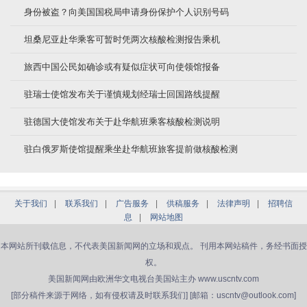
身份被盗？向美国国税局申请身份保护个人识别号码
坦桑尼亚赴华乘客可暂时凭两次核酸检测报告乘机
旅西中国公民如确诊或有疑似症状可向使领馆报备
驻瑞士使馆发布关于谨慎规划经瑞士回国路线提醒
驻德国大使馆发布关于赴华航班乘客核酸检测说明
驻白俄罗斯使馆提醒乘坐赴华航班旅客提前做核酸检测
关于我们
|
联系我们
|
广告服务
|
供稿服务
|
法律声明
|
招聘信
息
|
网站地图
本网站所刊载信息，不代表美国新闻网的立场和观点。 刊用本网站稿件，务经书面授
权。
美国新闻网由欧洲华文电视台美国站主办 www.uscntv.com
[部分稿件来源于网络，如有侵权请及时联系我们] [邮箱：uscntv@outlook.com]