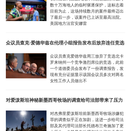
数十万海地人的临时驱逐保护，这标志着
目前为止，这场持续数月的案件最终迈出
了最后一步，该案件已上诉至最高法院。
美国地方法官安娜雷
众议员查克·爱德华兹在伦理小组报告发布后放弃连任竞选
众议员查克爱德华兹周三放弃了竞选北卡
罗来纳州一个竞争激烈席位的竞选，此前
一个道德委员会发布了一份调查报告，发
现有充分证据显示该国会议员多次对两名
女性工作人员做出不
对爱泼斯坦神秘新墨西哥牧场的调查给司法部带来了压力
对杰弗里爱泼斯坦前新墨西哥牧场涉嫌犯
罪的调查似乎正在加剧，这进一步给司法
部及其代理司法部长托德布兰奇施加了更