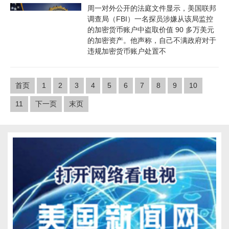
周一对外公开的法庭文件显示，美国联邦
调查局（FBI）一名探员涉嫌从该局监控
的加密货币账户中盗取价值 90 多万美元
的加密资产。他声称，自己不满政府对于
违规加密货币账户处置不
首页
1
2
3
4
5
6
7
8
9
10
11
下一页
末页