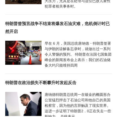
大压力，尤其是在处理与这位已故儿童性
犯罪者相关事务时。
特朗普曾预言战争不结束将爆发石油灾难，危机倒计时已
然开启
早在 6 月，美国总统唐纳德・特朗普签署
与伊朗的谅解备忘录时，就做出过一系列
令人警惕的预判。 特朗普在法国七国集团
峰会的新闻发布会上表示：我们的石油储
备大约只能维持四周
特朗普在政治损失不断攀升时发起反击
唐纳德特朗普总统周一在镀金的椭圆形办
公室猛烈抨击了石油公司和他自己的美国
检察官，因为他的言辞触及了现实世界。
这进一步证明了特朗普2．0正在失去一些
影响力。 总统表示，