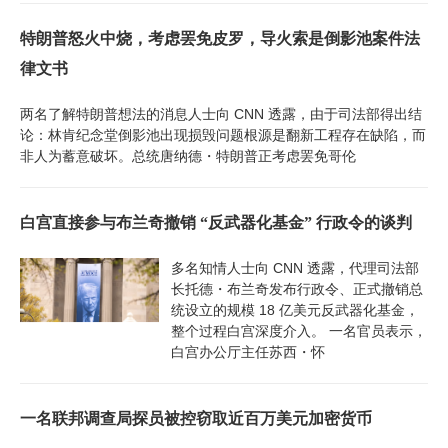
特朗普怒火中烧，考虑罢免皮罗，导火索是倒影池案件法
律文书
两名了解特朗普想法的消息人士向 CNN 透露，由于司法部得出结
论：林肯纪念堂倒影池出现损毁问题根源是翻新工程存在缺陷，而
非人为蓄意破坏。总统唐纳德・特朗普正考虑罢免哥伦
白宫直接参与布兰奇撤销 “反武器化基金” 行政令的谈判
多名知情人士向 CNN 透露，代理司法部
长托德・布兰奇发布行政令、正式撤销总
统设立的规模 18 亿美元反武器化基金，
整个过程白宫深度介入。 一名官员表示，
白宫办公厅主任苏西・怀
一名联邦调查局探员被控窃取近百万美元加密货币