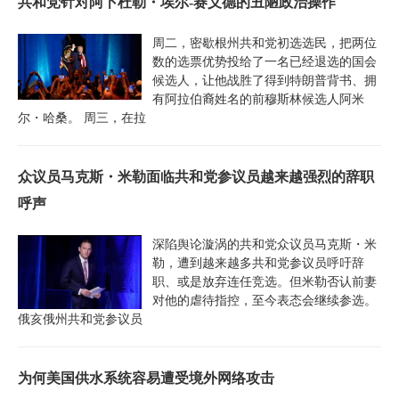
共和党针对阿卜杜勒・埃尔‑赛义德的丑陋政治操作
周二，密歇根州共和党初选选民，把两位
数的选票优势投给了一名已经退选的国会
候选人，让他战胜了得到特朗普背书、拥
有阿拉伯裔姓名的前穆斯林候选人阿米
尔・哈桑。 周三，在拉
众议员马克斯・米勒面临共和党参议员越来越强烈的辞职
呼声
深陷舆论漩涡的共和党众议员马克斯・米
勒，遭到越来越多共和党参议员呼吁辞
职、或是放弃连任竞选。但米勒否认前妻
对他的虐待指控，至今表态会继续参选。
俄亥俄州共和党参议员
为何美国供水系统容易遭受境外网络攻击