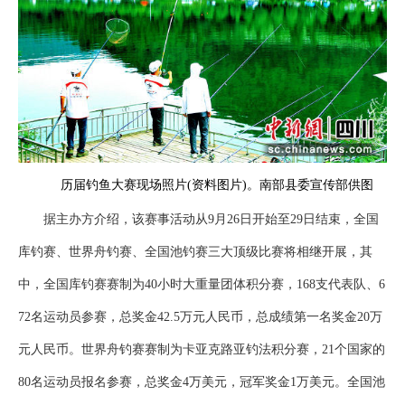
历届钓鱼大赛现场照片(资料图片)。南部县委宣传部供图
据主办方介绍，该赛事活动从9月26日开始至29日结束，全国
库钓赛、世界舟钓赛、全国池钓赛三大顶级比赛将相继开展，其
中，全国库钓赛赛制为40小时大重量团体积分赛，168支代表队、6
72名运动员参赛，总奖金42.5万元人民币，总成绩第一名奖金20万
元人民币。世界舟钓赛赛制为卡亚克路亚钓法积分赛，21个国家的
80名运动员报名参赛，总奖金4万美元，冠军奖金1万美元。全国池