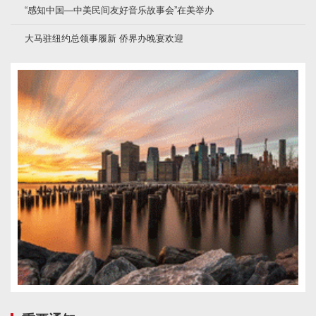
“感知中国—中美民间友好音乐故事会”在美举办
大马驻纽约总领事履新 侨界办晚宴欢迎