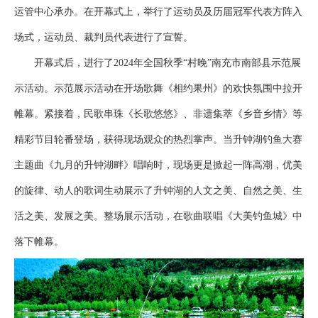
运管中心承办。在开幕式上，举行了运动员及历届冠军代表方阵入
场式，运动员、裁判员代表进行了宣誓。
开幕式后，进行了2024年全国秋季“村晚”南充市南部县示范展
示活动。示范展示活动在开场歌舞《相约果州》的欢快氛围中拉开
帷幕。紧接着，民歌串珠《长歌悠悠》、非遗集萃《乡音乡情》等
精彩节目轮番登场，获得现场观众的热烈掌声。当升钟湖钓鱼大赛
主题曲《九月的升钟湖畔》唱响时，现场更是掀起一阵高潮，优美
的旋律、动人的歌词生动展示了升钟湖的人文之美、自然之美、生
活之美、发展之美。整场展示活动，在歌曲联唱《大美钓鱼城》中
落下帷幕。