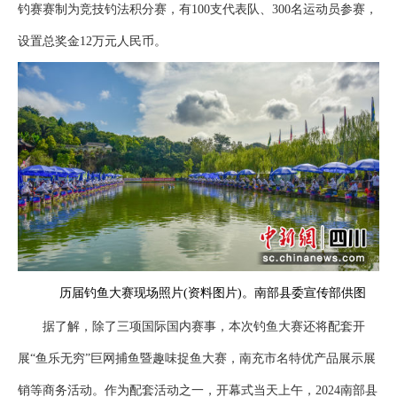
钓赛赛制为竞技钓法积分赛，有100支代表队、300名运动员参赛，
设置总奖金12万元人民币。
历届钓鱼大赛现场照片(资料图片)。南部县委宣传部供图
据了解，除了三项国际国内赛事，本次钓鱼大赛还将配套开
展“鱼乐无穷”巨网捕鱼暨趣味捉鱼大赛，南充市名特优产品展示展
销等商务活动。作为配套活动之一，开幕式当天上午，2024南部县