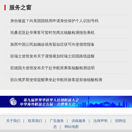
服务之窗
身份被盗？向美国国税局申请身份保护个人识别号码
坦桑尼亚赴华乘客可暂时凭两次核酸检测报告乘机
旅西中国公民如确诊或有疑似症状可向使领馆报备
驻瑞士使馆发布关于谨慎规划经瑞士回国路线提醒
驻德国大使馆发布关于赴华航班乘客核酸检测说明
驻白俄罗斯使馆提醒乘坐赴华航班旅客提前做核酸检测
关于我们
|
联系我们
|
广告服务
|
供稿服务
|
法律声明
|
招聘信
息
|
网站地图