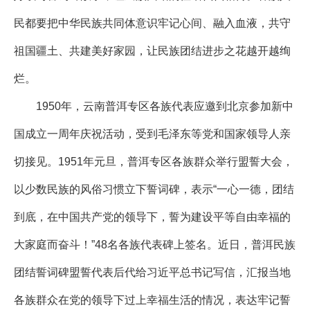
民都要把中华民族共同体意识牢记心间、融入血液，共守
祖国疆土、共建美好家园，让民族团结进步之花越开越绚
烂。
1950年，云南普洱专区各族代表应邀到北京参加新中
国成立一周年庆祝活动，受到毛泽东等党和国家领导人亲
切接见。1951年元旦，普洱专区各族群众举行盟誓大会，
以少数民族的风俗习惯立下誓词碑，表示“一心一德，团结
到底，在中国共产党的领导下，誓为建设平等自由幸福的
大家庭而奋斗！”48名各族代表碑上签名。近日，普洱民族
团结誓词碑盟誓代表后代给习近平总书记写信，汇报当地
各族群众在党的领导下过上幸福生活的情况，表达牢记誓