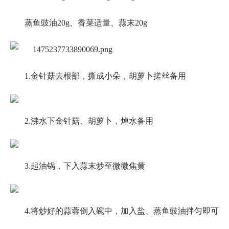
蒸鱼豉油20g、香菜适量、蒜末20g
1.金针菇去根部，撕成小朵，胡萝卜搓丝备用
2.沸水下金针菇、胡萝卜，焯水备用
3.起油锅，下入蒜末炒至微微焦黄
4.将炒好的蒜蓉倒入碗中，加入盐、蒸鱼豉油拌匀即可