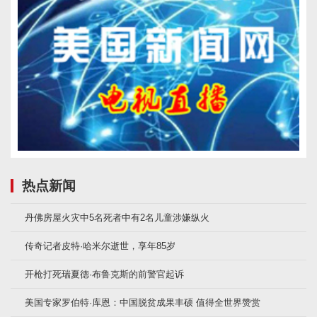
热点新闻
丹佛房屋火灾中5名死者中有2名儿童涉嫌纵火
传奇记者皮特·哈米尔逝世，享年85岁
开枪打死瑞夏德·布鲁克斯的前警官起诉
美国专家罗伯特·库恩：中国脱贫成果丰硕 值得全世界赞赏