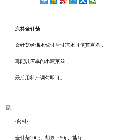
凉拌金针菇
金针菇经沸水焯过后过凉水可使其爽脆，
再配以应季的小蔬菜丝，
最后用料汁调匀即可。
·
食材
·
金针菇200g、胡萝卜50g、盐1g