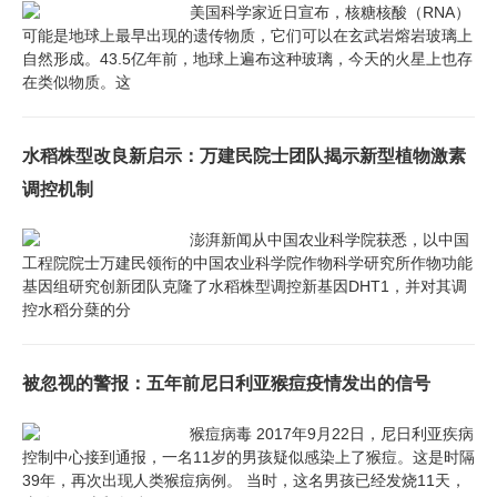
美国科学家近日宣布，核糖核酸（RNA）
可能是地球上最早出现的遗传物质，它们可以在玄武岩熔岩玻璃上
自然形成。43.5亿年前，地球上遍布这种玻璃，今天的火星上也存
在类似物质。这
水稻株型改良新启示：万建民院士团队揭示新型植物激素
调控机制
澎湃新闻从中国农业科学院获悉，以中国
工程院院士万建民领衔的中国农业科学院作物科学研究所作物功能
基因组研究创新团队克隆了水稻株型调控新基因DHT1，并对其调
控水稻分蘖的分
被忽视的警报：五年前尼日利亚猴痘疫情发出的信号
猴痘病毒 2017年9月22日，尼日利亚疾病
控制中心接到通报，一名11岁的男孩疑似感染上了猴痘。这是时隔
39年，再次出现人类猴痘病例。 当时，这名男孩已经发烧11天，