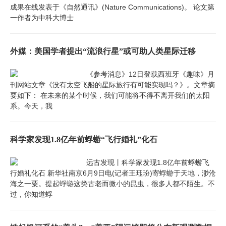
成果在线发表于《自然通讯》(Nature Communications)。 论文第
一作者为中科大博士
外媒：美国学者提出“流浪行星”或可助人类星际迁移
《参考消息》12日登载西班牙《趣味》月
刊网站文章《没有太空飞船的星际旅行有可能实现吗？》。文章摘
要如下： 在未来的某个时候，我们可能将不得不离开我们的太阳
系。今天，我
科学家发现1.8亿年前蜉蝣“飞行婚礼”化石
远古发现丨科学家发现1.8亿年前蜉蝣飞
行婚礼化石 新华社南京6月9日电(记者王珏玢)寄蜉蝣于天地，渺沧
海之一粟。提起蜉蝣这类古老而微小的昆虫，很多人都不陌生。不
过，你知道蜉