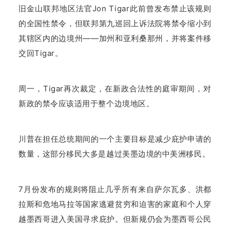
旧金山联邦地区法官Jon Tigar此前曾发布禁止该规则
的全国性禁令，但联邦第九巡回上诉法院将禁令缩小到
其辖区内的边境州——加州和亚利桑那州，并将案件移
交回Tigar。
周一，Tigar再次裁定，在新政合法性的庭审期间，对
新政的禁令应该适用于整个边境地区。
川普在担任总统期间的一个主要目标是减少庇护申请的
数量，这部分移民大多是越过美墨边境的中美洲移民。
7月份发布的规则将阻止几乎所有来自萨尔瓦多、洪都
拉斯和危地马拉等国家逃避贫穷和迫害的家庭和个人穿
越墨西哥进入美国寻求庇护。
但新规仍会为墨西哥公民