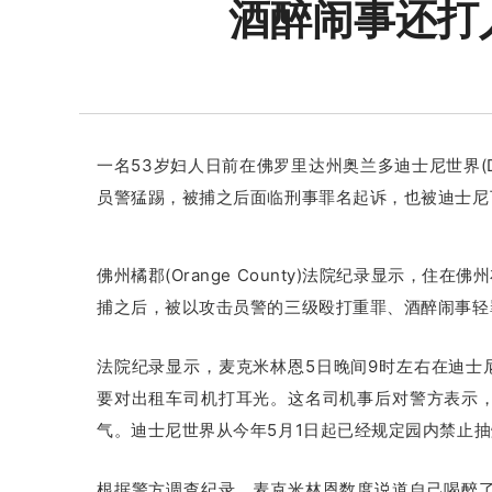
酒醉闹事还打
一名53岁妇人日前在佛罗里达州奥兰多迪士尼世界(Di
员警猛踢，被捕之后面临刑事罪名起诉，也被迪士尼
佛州橘郡(Orange County)法院纪录显示，住在佛州布兰
捕之后，被以攻击员警的三级殴打重罪、酒醉闹事轻
法院纪录显示，麦克米林恩5日晚间9时左右在迪士尼世界乐
要对出租车司机打耳光。
这名司机事后对警方表示
气。
迪士尼世界从今年5月1日起已经规定园内禁止
根据警方调查纪录，麦克米林恩数度说道自己喝醉