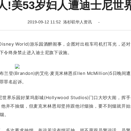
人!美53岁妇人遭迪士尼世
2019-09-12 11:52 洛杉矶华人资讯 -
sney World)游乐园酒醉闹事，企图对出租车司机打耳光，还
下令终身禁止进入迪士尼旗下设施。
登(Brandon)的艾伦‧麦克米林恩(Ellen McMillion)5日晚间
罪罪名起诉。
园好莱坞影城(Hollywood Studios)门口大吵大闹，挥
，他并不抽烟，但麦克米林恩却坚持跟他讨烟抽，要不到烟就开始
抽烟。
了，多次要求抽烟，并说若没有烟可抽，就不愿跟员警说话。
员警