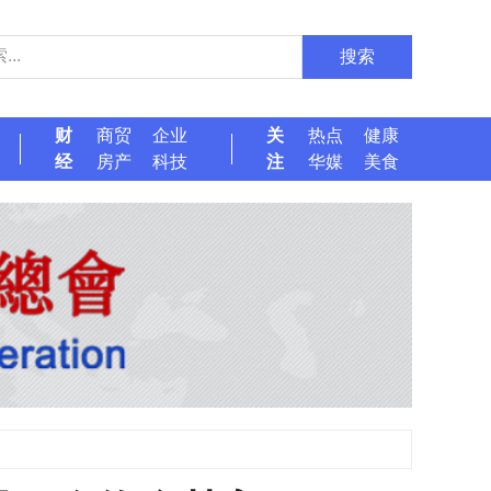
搜索
财
商贸
企业
关
热点
健康
经
房产
科技
注
华媒
美食