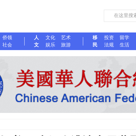
侨领
人
文化
艺术
移
投资
留学
社会
文
娱乐
旅游
民
法规
生活