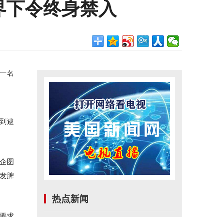
界下令终身禁入
对一名
遭到逮
手企图
发脾
热点新闻
要求