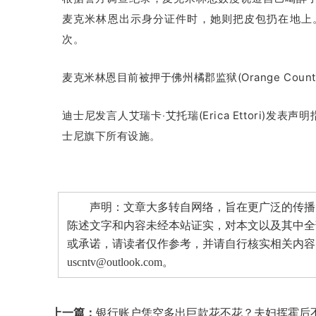
麦克米林恩出示身分证件时，她则把皮包扔在地上
次。
麦克米林恩目前被押于佛州橘郡监狱(Orange County 
迪士尼发言人艾瑞卡‧艾托瑞(Erica Ettori)发表声
士尼旗下所有设施。
声明：文章大多转自网络，旨在更广泛的传播。
陈述文字和内容未经本站证实，对本文以及其中全
或承诺，请读者仅作参考，并请自行核实相关内容
uscntv@outlook.com。
上一篇：
银行账户凭空多出巨款花不花？夫妇挥霍后