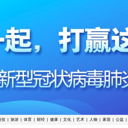
科技
|
旅游
|
体育
|
财经
|
健康
|
文化
|
艺术
|
人物
|
家居
|
公益
|