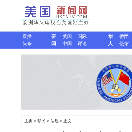
直播
要
美国
国际
华
侨团
头条
闻
中国
评论
人
使馆
主页
>
移民
>
法规
> 正文