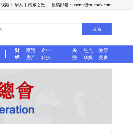
视频
|
华人
|
闽东之光
投稿邮箱：uscntv@outlook.com
搜索
财
商贸
企业
关
热点
健康
经
房产
科技
注
华媒
美食