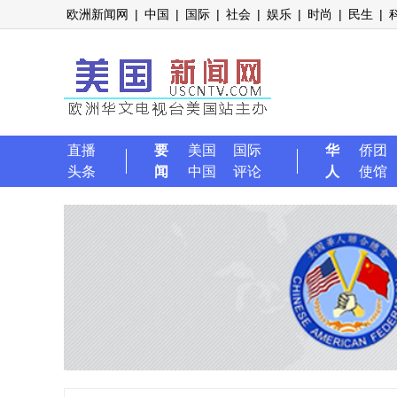
欧洲新闻网
|
中国
|
国际
|
社会
|
娱乐
|
时尚
|
民生
|
直播
要
美国
国际
华
侨团
头条
闻
中国
评论
人
使馆