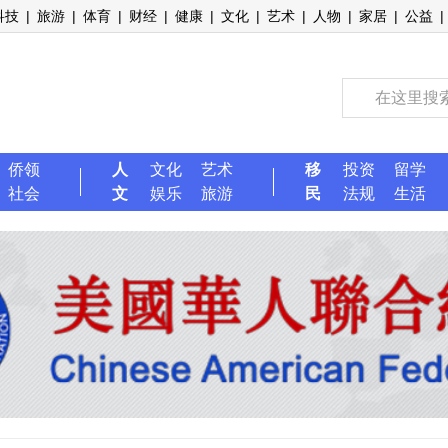
科技
|
旅游
|
体育
|
财经
|
健康
|
文化
|
艺术
|
人物
|
家居
|
公益
|
侨领
人
文化
艺术
移
投资
留学
社会
文
娱乐
旅游
民
法规
生活