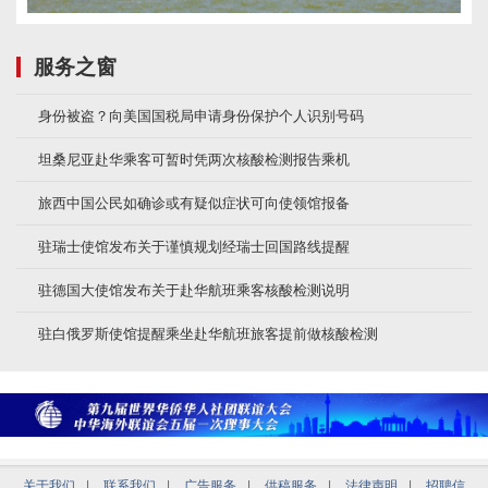
服务之窗
身份被盗？向美国国税局申请身份保护个人识别号码
坦桑尼亚赴华乘客可暂时凭两次核酸检测报告乘机
旅西中国公民如确诊或有疑似症状可向使领馆报备
驻瑞士使馆发布关于谨慎规划经瑞士回国路线提醒
驻德国大使馆发布关于赴华航班乘客核酸检测说明
驻白俄罗斯使馆提醒乘坐赴华航班旅客提前做核酸检测
关于我们
|
联系我们
|
广告服务
|
供稿服务
|
法律声明
|
招聘信