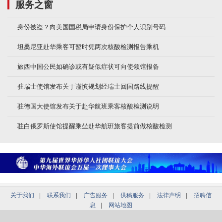
服务之窗
身份被盗？向美国国税局申请身份保护个人识别号码
坦桑尼亚赴华乘客可暂时凭两次核酸检测报告乘机
旅西中国公民如确诊或有疑似症状可向使领馆报备
驻瑞士使馆发布关于谨慎规划经瑞士回国路线提醒
驻德国大使馆发布关于赴华航班乘客核酸检测说明
驻白俄罗斯使馆提醒乘坐赴华航班旅客提前做核酸检测
关于我们
|
联系我们
|
广告服务
|
供稿服务
|
法律声明
|
招聘信
息
|
网站地图