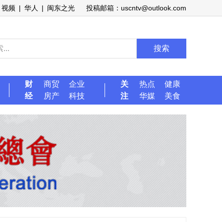
视频
|
华人
|
闽东之光
投稿邮箱：uscntv@outlook.com
搜索
财
商贸
企业
关
热点
健康
经
房产
科技
注
华媒
美食