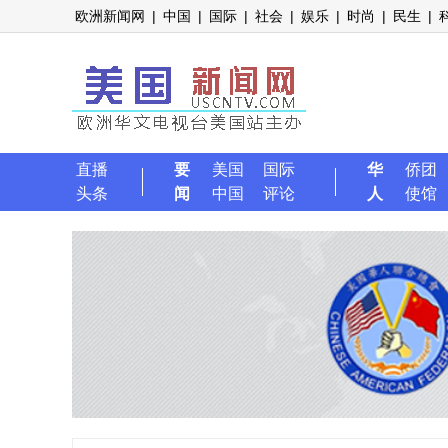
欧洲新闻网
|
中国
|
国际
|
社会
|
娱乐
|
时尚
|
民生
|
直播
要
美国
国际
华
侨团
头条
闻
中国
评论
人
使馆