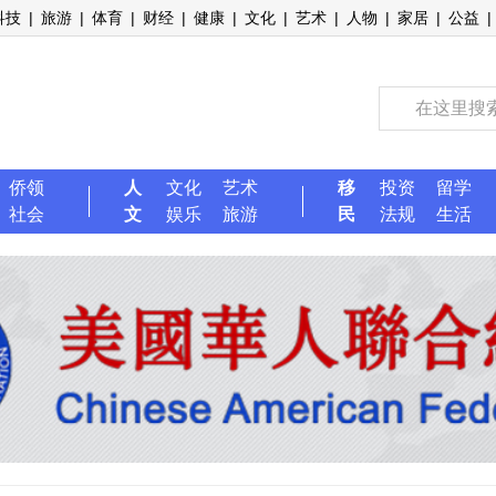
科技
|
旅游
|
体育
|
财经
|
健康
|
文化
|
艺术
|
人物
|
家居
|
公益
|
侨领
人
文化
艺术
移
投资
留学
社会
文
娱乐
旅游
民
法规
生活