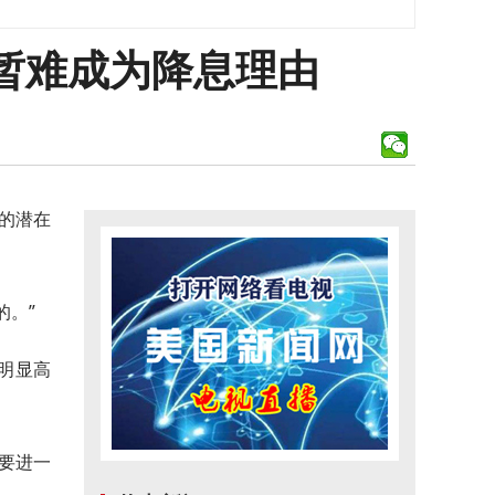
暂难成为降息理由
来的潜在
的。”
明显高
要进一