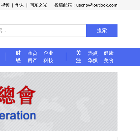
视频
|
华人
|
闽东之光
投稿邮箱：uscntv@outlook.com
搜索
财
商贸
企业
关
热点
健康
经
房产
科技
注
华媒
美食