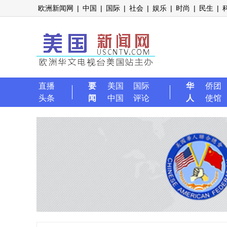
欧洲新闻网
|
中国
|
国际
|
社会
|
娱乐
|
时尚
|
民生
|
直播
要
美国
国际
华
侨团
头条
闻
中国
评论
人
使馆