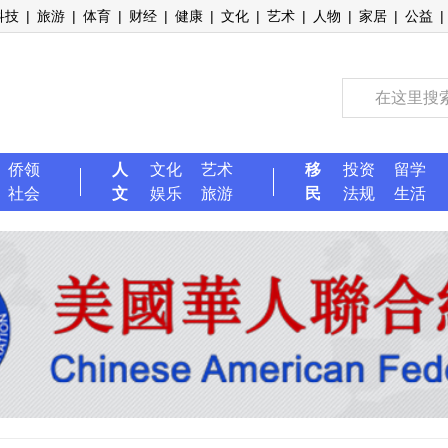
科技
|
旅游
|
体育
|
财经
|
健康
|
文化
|
艺术
|
人物
|
家居
|
公益
|
侨领
人
文化
艺术
移
投资
留学
社会
文
娱乐
旅游
民
法规
生活