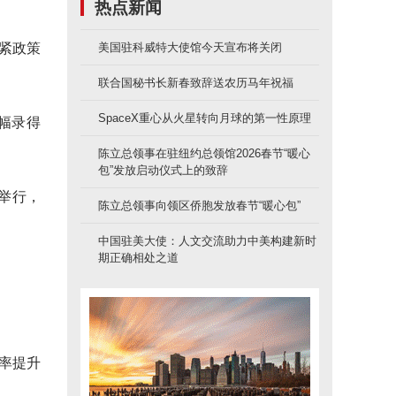
热点新闻
紧政策
美国驻科威特大使馆今天宣布将关闭
联合国秘书长新春致辞送农历马年祝福
SpaceX重心从火星转向月球的第一性原理
幅录得
陈立总领事在驻纽约总领馆2026春节“暖心
包”发放启动仪式上的致辞
日举行，
陈立总领事向领区侨胞发放春节“暖心包”
中国驻美大使：人文交流助力中美构建新时
期正确相处之道
率提升