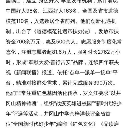
国瞩目，建立“身边好人”季度发布机制，累计涌现
中国好人98名、江西好人163名、全国及省市道德
模范110名，入选数居全省前列。他们创新礼遇机
制，出台了《道德模范礼遇帮扶办法》，发放帮扶
资金700余万元，惠及500余人。志愿服务制度化常
态化，注册志愿者超81.6万人，服务时长2762万小
时，形成“奉献大爱·善行吉安”品牌，连续四年获央
视《新闻联播》报道。依托“点单—派单—接单”平
台，精准对接群众需求，累计完成服务390万次。
他们非常注重红色基因活化传承，罗文江要求“以井
冈山精神铸魂”，组织“战疫英雄进校园”“新时代好少
年”评选等活动，井冈山中学余梓洋获评全省首
位“全国新时代好少年”;编印《红色文化》《品读庐