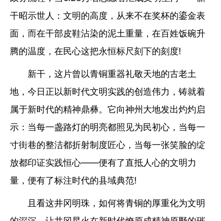
干昭示世人：文明的高度，从来不在奖杯的鎏金表
面，而在干部皮鞋沾染的泥土重量，在百姓饭碗升
腾的温度，在民心这把永恒标尺刻下的刻度!
新干，这片曾以青铜重器礼敬天地的古老土
地，今日正以新时代文明实践的创造伟力，铸就着
属于新时代的精神鼎彝。它向神州大地发出灼灼启
示：当每一盏路灯的明亮都照见为民初心，当每一
寸街巷的整洁都折射制度匠心，当每一张笑脸的绽
放都印证实践恒心——便有了直抵人心的文明力
量，便有了标注时代的县域典范!
且看这井冈明珠，如何将青铜的厚重化为文明
的深沉，让井冈星火在新时代燎原成精神原野的璀