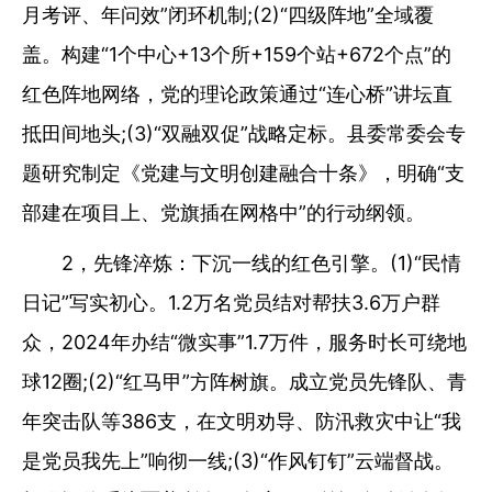
月考评、年问效”闭环机制;(2)“四级阵地”全域覆
盖。构建“1个中心+13个所+159个站+672个点”的
红色阵地网络，党的理论政策通过“连心桥”讲坛直
抵田间地头;(3)“双融双促”战略定标。县委常委会专
题研究制定《党建与文明创建融合十条》，明确“支
部建在项目上、党旗插在网格中”的行动纲领。
2，先锋淬炼：下沉一线的红色引擎。(1)“民情
日记”写实初心。1.2万名党员结对帮扶3.6万户群
众，2024年办结“微实事”1.7万件，服务时长可绕地
球12圈;(2)“红马甲”方阵树旗。成立党员先锋队、青
年突击队等386支，在文明劝导、防汛救灾中让“我
是党员我先上”响彻一线;(3)“作风钉钉”云端督战。