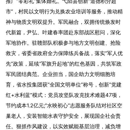
推广“零彩礼”集体婚礼。弋阳县创新“道德积分超
市”，村民以文明行为兑换农业培训等服务，推动精
神与物质文明双提升。军民融合，双拥传统焕发时
代新篇，尹弘、叶建春率团赴东部战区慰问，深化
军地协作。驻赣部队积极参与地方文明创建、抢险
救灾，省委省政府全力保障练兵备战，落实“军人优
先”政策，延续“军旗升起地”的红色基因，共筑军政
军民团结典范。企业担当，国企助力文明细胞培
育，省水投集团获“全国文明单位”称号，创新“党建
红+水利蓝”模式：党员攻坚队攻克技术难题47项，
节约成本1.2亿元;“水映初心”志愿服务队结对社区空
巢老人，安装智能水表守护安全，展现国企社会责
任。狠抓作风建设，以实效赋能基层治理，减负增