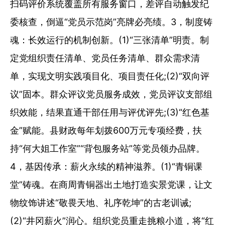
扫码评价系统覆盖所有服务窗口，差评自动触发纪
委核查，倒逼“党员示范岗”亮牌必亮绩。3，制度铸
魂：长效运行的机制创新。(1)“三张清单”明责。制
定党组织责任清单、党员任务清单、群众需求清
单，实现文明实践项目化、项目责任化;(2)“双向评
议”固本。群众评议党员服务成效，党员评议支部组
织效能，结果直通干部任用与评优评先;(3)“红色基
金”赋能。县财政每年划拨600万元专项经费，扶
持“何大姐工作室”“背包服务站”等党员领办品牌。
4，基因传承：薪火永续的精神滋养。(1)“青铜课
堂”铸魂。在商周青铜器出土地打造实景党课，让文
物纹饰讲述“敬畏天地、礼序乾坤”的古老训诫;
(2)“井冈薪火”润心。组织党员重走挑粮小道，将“红