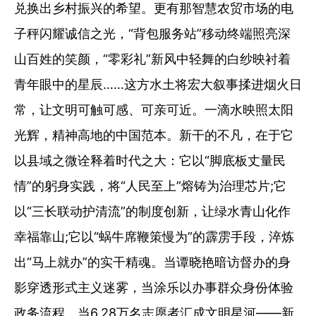
兑换出乡村振兴的希望。更有那智慧农贸市场的电
子秤闪耀诚信之光，“背包服务站”移动终端照亮深
山百姓的笑颜，“零彩礼”新风中轻舞的白纱映衬着
青年眼中的星辰……这方水土将宏大叙事揉进烟火日
常，让文明可触可感、可亲可近。一滴水映照太阳
光辉，精神高地的中国范本。新干的不凡，在于它
以县域之微诠释着时代之大：它以“脚底板丈量民
情”的躬身实践，将“人民至上”熔铸为治理芯片;它
以“三长联动护清流”的制度创新，让绿水青山化作
幸福靠山;它以“蜗牛席鞭策慢为”的霹雳手段，淬炼
出“马上就办”的实干精魂。当谭晓艳暗访督办的身
影穿透形式主义迷雾，当涂乐以办事群众身份体验
政务流程，当6.28万名志愿者汇成文明星河——新