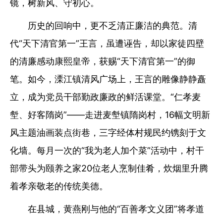
镜，树新风、守初心。
历史的回响中，更不乏清正廉洁的典范。清
代“天下清官第一”王言，虽遭诬告，却以家徒四壁
的清廉感动康熙皇帝，获赐“天下清官第一”的御
笔。如今，溧江镇清风广场上，王言的雕像静静矗
立，成为党员干部勤政廉政的鲜活课堂。“仁孝麦
㙦、好客隋岗”——走进麦㙦镇隋岗村，16幅文明新
风主题油画装点街巷，三字经体村规民约镌刻于文
化墙。每月一次的“我为老人加个菜”活动中，村干
部带头为颐养之家20位老人烹制佳肴，炊烟里升腾
着孝亲敬老的传统美德。
在县城，黄燕刚与他的“百善孝文义团”将孝道