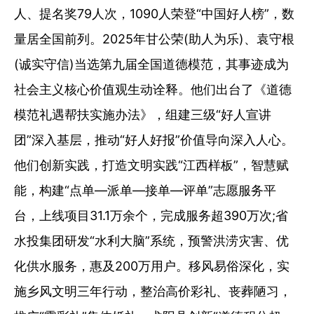
人、提名奖79人次，1090人荣登“中国好人榜”，数
量居全国前列。2025年甘公荣(助人为乐)、袁守根
(诚实守信)当选第九届全国道德模范，其事迹成为
社会主义核心价值观生动诠释。他们出台了《道德
模范礼遇帮扶实施办法》，组建三级“好人宣讲
团”深入基层，推动“好人好报”价值导向深入人心。
他们创新实践，打造文明实践“江西样板”，智慧赋
能，构建“点单—派单—接单—评单”志愿服务平
台，上线项目31.1万余个，完成服务超390万次;省
水投集团研发“水利大脑”系统，预警洪涝灾害、优
化供水服务，惠及200万用户。移风易俗深化，实
施乡风文明三年行动，整治高价彩礼、丧葬陋习，