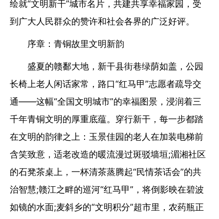
绘就“文明新干”城市名片，共建共享幸福家园，受
到广大人民群众的赞许和社会各界的广泛好评。
序章：青铜故里文明新韵
盛夏的赣鄱大地，新干县街巷绿荫如盖，公园
长椅上老人闲话家常，路口“红马甲”志愿者疏导交
通——这幅“全国文明城市”的幸福图景，浸润着三
千年青铜文明的厚重底蕴。穿行新干，每一步都踏
在文明的韵律之上：玉景佳园的老人在加装电梯前
含笑致意，适老改造的暖流漫过斑驳墙垣;湄湘社区
的石凳茶桌上，一杯清茶蒸腾起“民情茶话会”的共
治智慧;赣江之畔的巡河“红马甲”，将倒影映在碧波
如镜的水面;麦斜乡的“文明积分”超市里，农药瓶正