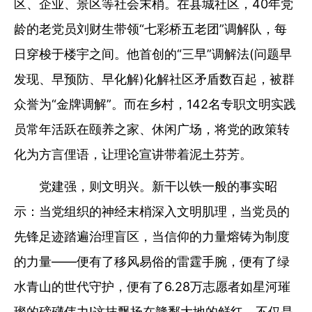
区、企业、景区等社会末梢。在县城社区，40年党
龄的老党员刘财生带领“七彩桥五老团”调解队，每
日穿梭于楼宇之间。他首创的“三早”调解法(问题早
发现、早预防、早化解)化解社区矛盾数百起，被群
众誉为“金牌调解”。而在乡村，142名专职文明实践
员常年活跃在颐养之家、休闲广场，将党的政策转
化为方言俚语，让理论宣讲带着泥土芬芳。
党建强，则文明兴。新干以铁一般的事实昭
示：当党组织的神经末梢深入文明肌理，当党员的
先锋足迹踏遍治理盲区，当信仰的力量熔铸为制度
的力量——便有了移风易俗的雷霆手腕，便有了绿
水青山的世代守护，便有了6.28万志愿者如星河璀
璨的磅礴伟力!这抹飘扬在赣鄱大地的鲜红，不仅是