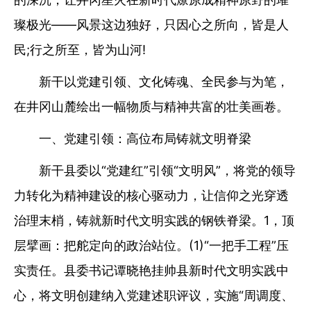
璨极光——风景这边独好，只因心之所向，皆是人
民;行之所至，皆为山河!
新干以党建引领、文化铸魂、全民参与为笔，
在井冈山麓绘出一幅物质与精神共富的壮美画卷。
一、党建引领：高位布局铸就文明脊梁
新干县委以“党建红”引领“文明风”，将党的领导
力转化为精神建设的核心驱动力，让信仰之光穿透
治理末梢，铸就新时代文明实践的钢铁脊梁。1，顶
层擘画：把舵定向的政治站位。(1)“一把手工程”压
实责任。县委书记谭晓艳挂帅县新时代文明实践中
心，将文明创建纳入党建述职评议，实施“周调度、