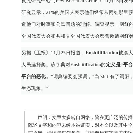
皮尤研究中心（Pew Research Center）11月18日发
研究显示，21%的美国人表示他们经常从网红那里获
造他们对时事和公民问题的理解。调查显示，网红的
全国代表大会和共和党全国代表大会都曾邀请网红参加
另据《卫报》11月25日报道，
Enshittification
被澳大利
人民选择奖。该字典对Enshittification的
定义是“平
平台的恶化。
”词典编委会强调，“当‘shit’有
生态现象。”
声明：文章大多转自网络，旨在更广泛的传播。
陈述文字和内容未经本站证实，对本文以及其中全
或承诺，请读者仅作参考，并请自行核实相关内容