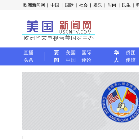
欧洲新闻网
|
中国
|
国际
|
社会
|
娱乐
|
时尚
|
民生
|
直播
要
美国
国际
华
侨团
头条
闻
中国
评论
人
使馆