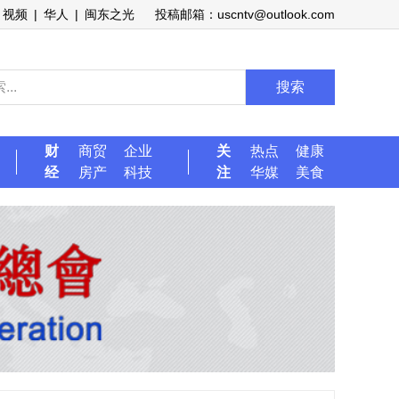
视频
|
华人
|
闽东之光
投稿邮箱：uscntv@outlook.com
搜索
财
商贸
企业
关
热点
健康
经
房产
科技
注
华媒
美食