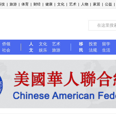
科技
|
旅游
|
体育
|
财经
|
健康
|
文化
|
艺术
|
人物
|
家居
|
公益
|
侨领
人
文化
艺术
移
投资
留学
社会
文
娱乐
旅游
民
法规
生活