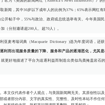
布了名为《美国的新闻网红（America’s News Influencers）》
取新闻，其中30岁以下成年人的比例为37%；65%表示网红有
公开帖子中，55%与政治、政府或总统选举有关。今年美国民
（分别邀请超200人、超70人）。
亚麦考瑞词典（Macquarie Dictionary )选为年度词语，还
台逐利而出现服务质量的下降、服务和产品的逐渐恶化，尤其是
了词缀，就更好地描述了平台为追逐利益而制造出类似鸟粪掩盖岩石
本文仅代表作者个人观点，与美国新闻网无关。其原创性以及
部或者部分内容、文字的真实性、完整性、及时性本站不作任何
。如有稿件内容、版权等问题请联系删除。联系邮箱：