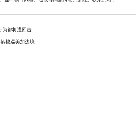
行为都将遭回击
车辆梭巡美加边境