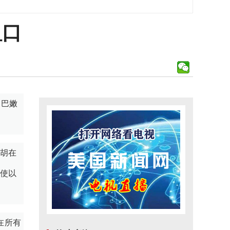
粗口
黎巴嫩
亚胡在
将使以
在所有