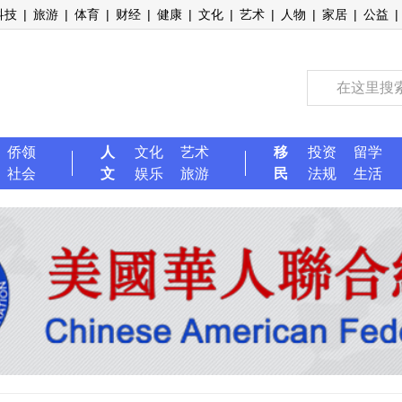
科技
|
旅游
|
体育
|
财经
|
健康
|
文化
|
艺术
|
人物
|
家居
|
公益
|
侨领
人
文化
艺术
移
投资
留学
社会
文
娱乐
旅游
民
法规
生活