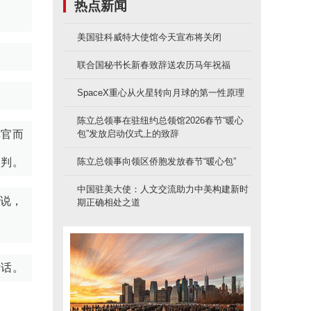
热点新闻
美国驻科威特大使馆今天宣布将关闭
联合国秘书长新春致辞送农历马年祝福
SpaceX重心从火星转向月球的第一性原理
陈立总领事在驻纽约总领馆2026春节“暖心
挥官而
包”发放启动仪式上的致辞
谈判。
陈立总领事向领区侨胞发放春节“暖心包”
中国驻美大使：人文交流助力中美构建新时
道说，
期正确相处之道
对话。