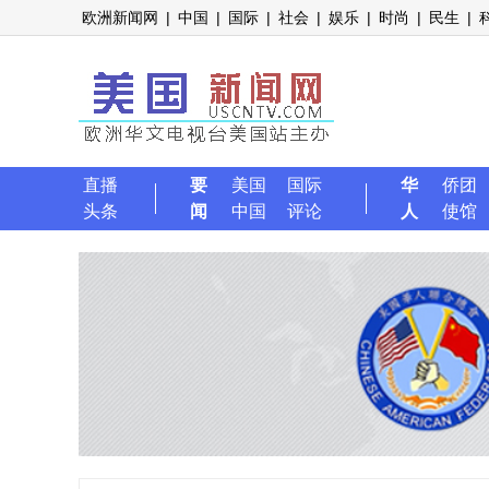
欧洲新闻网
|
中国
|
国际
|
社会
|
娱乐
|
时尚
|
民生
|
直播
要
美国
国际
华
侨团
头条
闻
中国
评论
人
使馆