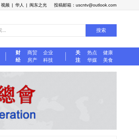
视频
|
华人
|
闽东之光
投稿邮箱：uscntv@outlook.com
搜索
财
商贸
企业
关
热点
健康
经
房产
科技
注
华媒
美食