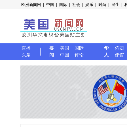
欧洲新闻网
|
中国
|
国际
|
社会
|
娱乐
|
时尚
|
民生
|
直播
要
美国
国际
华
侨团
头条
闻
中国
评论
人
使馆