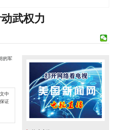
伊动武权力
朗的军
文中
保证