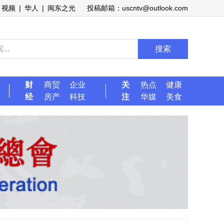
视频
|
华人
|
闽东之光
投稿邮箱：uscntv@outlook.com
搜索
财
商贸
企业
关
热点
健康
经
房产
科技
注
华媒
美食