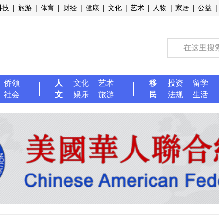
科技
|
旅游
|
体育
|
财经
|
健康
|
文化
|
艺术
|
人物
|
家居
|
公益
|
侨领
人
文化
艺术
移
投资
留学
社会
文
娱乐
旅游
民
法规
生活