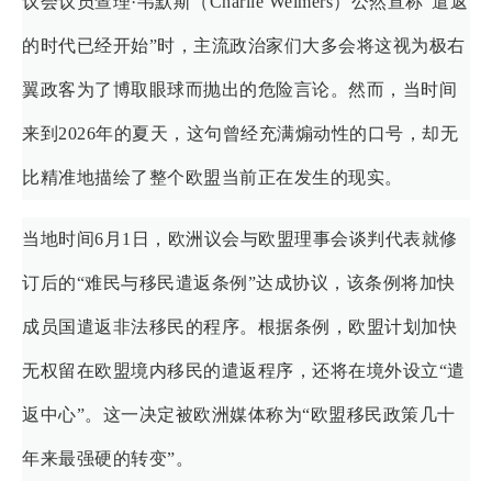
议会议员查理·韦默斯（Charlie Weimers）公然宣称“遣返
的时代已经开始”时，主流政治家们大多会将这视为极右
翼政客为了博取眼球而抛出的危险言论。然而，当时间
来到2026年的夏天，这句曾经充满煽动性的口号，却无
比精准地描绘了整个欧盟当前正在发生的现实。
当地时间6月1日，欧洲议会与欧盟理事会谈判代表就修
订后的“难民与移民遣返条例”达成协议，该条例将加快
成员国遣返非法移民的程序。根据条例，欧盟计划加快
无权留在欧盟境内移民的遣返程序，还将在境外设立“遣
返中心”。这一决定被欧洲媒体称为“欧盟移民政策几十
年来最强硬的转变”。