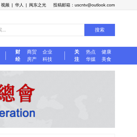
视频
|
华人
|
闽东之光
投稿邮箱：uscntv@outlook.com
搜索
财
商贸
企业
关
热点
健康
经
房产
科技
注
华媒
美食