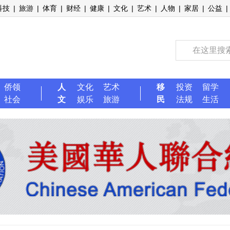
科技
|
旅游
|
体育
|
财经
|
健康
|
文化
|
艺术
|
人物
|
家居
|
公益
|
侨领
人
文化
艺术
移
投资
留学
社会
文
娱乐
旅游
民
法规
生活