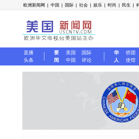
欧洲新闻网
|
中国
|
国际
|
社会
|
娱乐
|
时尚
|
民生
|
直播
要
美国
国际
华
侨团
头条
闻
中国
评论
人
使馆