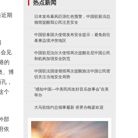
热点新闻
港近期
日本发布暴风巨浪红色预警，中国驻新潟总
领馆提醒我公民注意安全
中国驻泰国大使馆发布安全提示：避免前往
泰柬边境冲突地区
例
奥会见
中国驻尼泊尔大使馆再次提醒在尼中国公民
和机构加强安全防范
港的
中国驻法国使领馆再次提醒旅法中国公民密
奥、博
切关注当地安全局势
面孔，
“感知中国—中美民间友好音乐故事会”在美
这个
举办
大马驻纽约总领事履新 侨界办晚宴欢迎
外部
府依