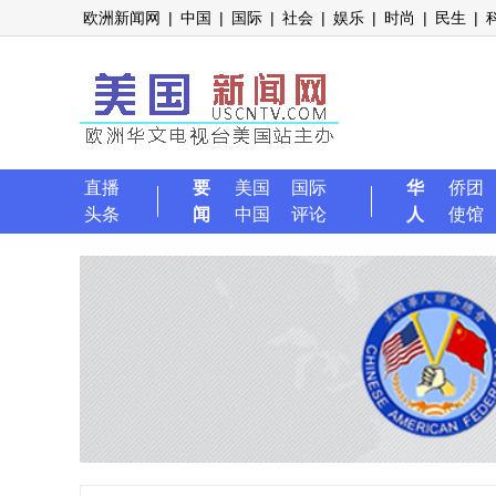
欧洲新闻网
|
中国
|
国际
|
社会
|
娱乐
|
时尚
|
民生
|
直播
要
美国
国际
华
侨团
头条
闻
中国
评论
人
使馆