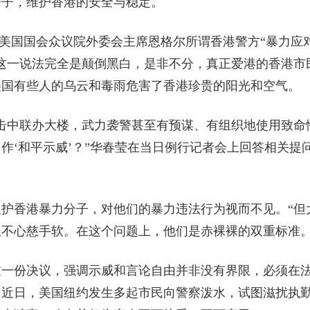
分子，维护香港的安全与稳定。
美国国会众议院外委会主席恩格尔所谓香港警方“暴力应
，这一说法完全是颠倒黑白，是非不分，真正爱港的香港市
美国有些人的乌云和毒雨危害了香港珍贵的阳光和空气。
中联办大楼，武力袭警甚至有预谋、有组织地使用致命
作‘和平示威’？”华春莹在当日例行记者会上回答相关提
香港暴力分子，对他们的暴力违法行为视而不见。“但
不心慈手软。在这个问题上，他们是赤裸裸的双重标准。
份决议，强调示威和言论自由并非没有界限，必须在
；近日，美国纽约发生多起市民向警察泼水，试图滋扰执