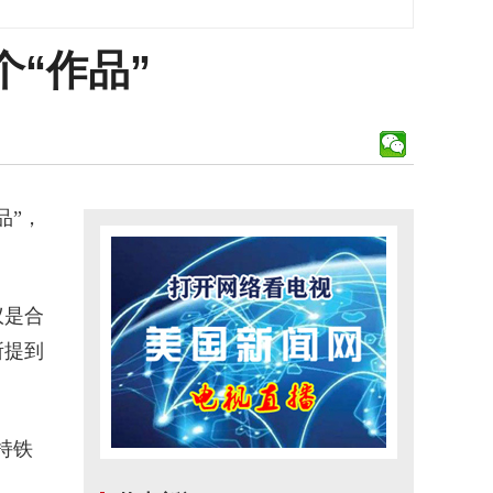
“作品”
品”，
议是合
所提到
持铁