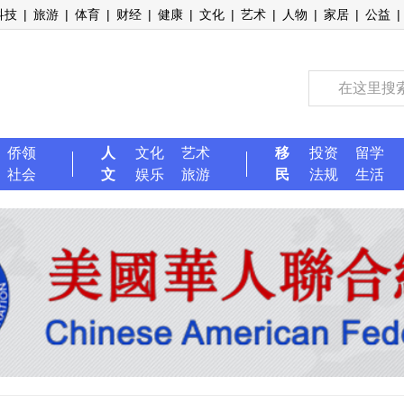
科技
|
旅游
|
体育
|
财经
|
健康
|
文化
|
艺术
|
人物
|
家居
|
公益
|
侨领
人
文化
艺术
移
投资
留学
社会
文
娱乐
旅游
民
法规
生活