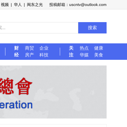
视频
|
华人
|
闽东之光
投稿邮箱：uscntv@outlook.com
搜索
财
商贸
企业
关
热点
健康
经
房产
科技
注
华媒
美食